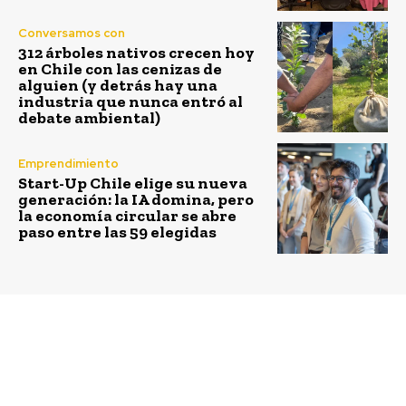
Conversamos con
312 árboles nativos crecen hoy
en Chile con las cenizas de
alguien (y detrás hay una
industria que nunca entró al
debate ambiental)
Emprendimiento
Start-Up Chile elige su nueva
generación: la IA domina, pero
la economía circular se abre
paso entre las 59 elegidas
Previous article
Next article
Ahora son setenta y
Cine que funciona con
uno los
energía solar se toma
establecimientos que
los barrios de Santiago