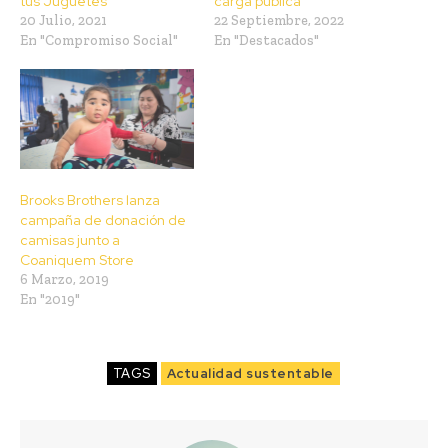
tus Juguetes”
carga pública
20 Julio, 2021
22 Septiembre, 2022
En "Compromiso Social"
En "Destacados"
Brooks Brothers lanza
campaña de donación de
camisas junto a
Coaniquem Store
6 Marzo, 2019
En "2019"
TAGS
Actualidad sustentable