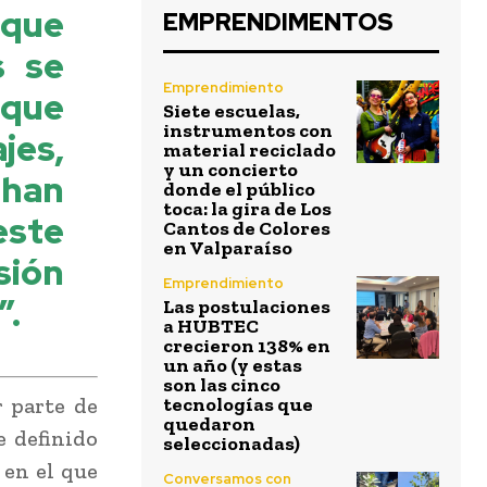
 que
EMPRENDIMENTOS
s se
Emprendimiento
 que
Siete escuelas,
instrumentos con
jes,
material reciclado
y un concierto
han
donde el público
toca: la gira de Los
este
Cantos de Colores
en Valparaíso
sión
Emprendimiento
”.
Las postulaciones
a HUBTEC
crecieron 138% en
un año (y estas
son las cinco
r parte de
tecnologías que
quedaron
e definido
seleccionadas)
 en el que
Conversamos con