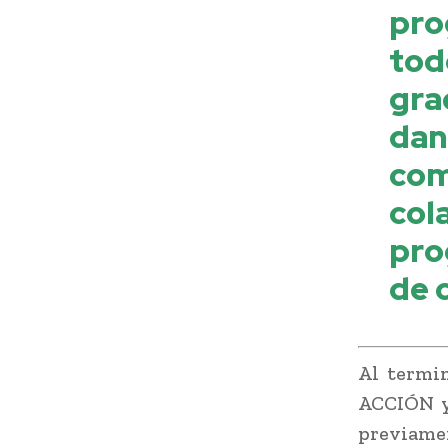
pro
tod
gra
dan
co
col
pro
de 
Al termin
ACCIÓN y 
previamen