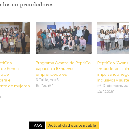
n los emprendedores.
psiCo y
Programa Avanza de PepsiCo
PepsiCo y “Avanz
d de Renca
capacita a 10 nuevos
empoderan a al
do de
emprendedores
impulsando nego
para el
6 Julio, 2016
inclusivos y sust
nto de mujeres
En "2016"
26 Diciembre, 20
En "2016"
8
TAGS
Actualidad sustentable