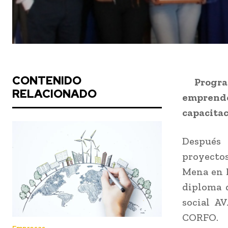
CONTENIDO
Progr
RELACIONADO
emprendo
capacitac
Después 
proyectos
Mena en P
diploma 
social A
CORFO.