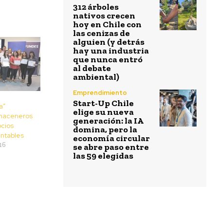
312 árboles
nativos crecen
hoy en Chile con
las cenizas de
alguien (y detrás
hay una industria
que nunca entró
al debate
ambiental)
Emprendimiento
Start-Up Chile
a”
elige su nueva
maceneros
generación: la IA
cios
domina, pero la
entables
economía circular
16
se abre paso entre
las 59 elegidas