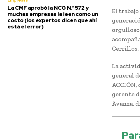
Empresas
La CMF aprobó la NCG N.° 572 y
El trabaj
muchas empresas la leen como un
generació
costo (los expertos dicen que ahí
está el error)
orgulloso
acompañad
Cerrillos.
La activi
general d
ACCIÓN, d
gerente d
Avanza, di
Pa