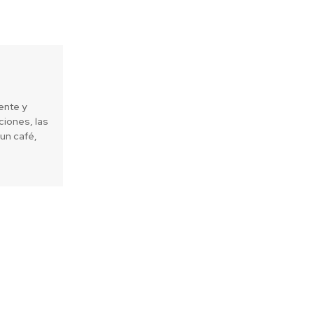
ente y
iones, las
un café,
Next article
gue Challenge by Garmin reunirá a
600 runners