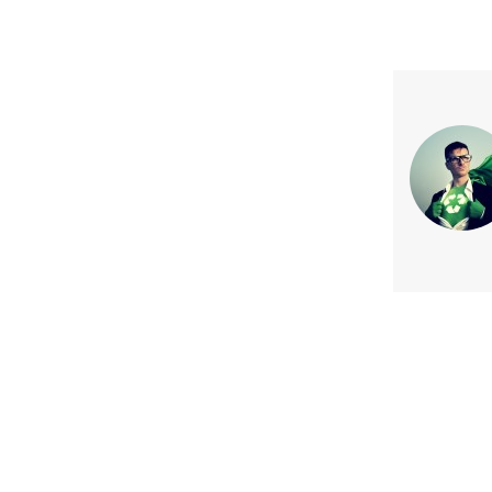
Previous article
Lanzan primer programa para
instalaciones sustentables 