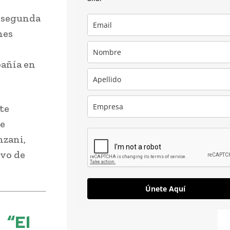
a segunda
nes
pañía en
te
de
nzani,
ivo de
Únete Aquí
“El