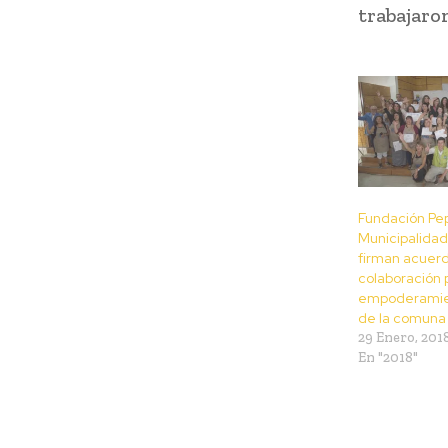
trabajaro
Fundación Pe
Municipalida
firman acuer
colaboración 
empoderamie
de la comuna
29 Enero, 201
En "2018"