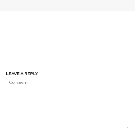
Previous article
Next article
En Santiago se realizará
Cinco países
Foro sobre Índices y
latinoamericanos entre
Reportes de
los diez mejores para la
Sostenibilidad en las
inclusión financiera
Bolsas de Valores
LEAVE A REPLY
Comment: