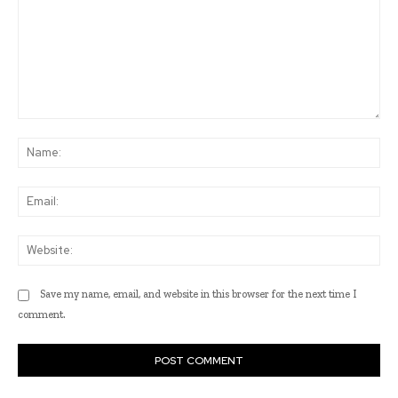
Comment:
Na
Ema
Web
Save my name, email, and website in this browser for the next time I
comment.