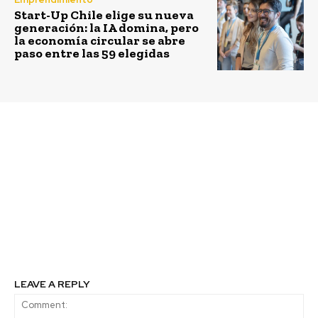
Start-Up Chile elige su nueva
generación: la IA domina, pero
la economía circular se abre
paso entre las 59 elegidas
Previous article
Next article
Organizaciones de la
PUCV recibió Premio
Sociedad Civil
RSE 2014 otorgado por
participan activamente
la Cámara Regional del
en la discusión sobre la
Comercio de Valparaíso
implementación de los
Derechos de Acceso en
América Latina y el
Caribe
LEAVE A REPLY