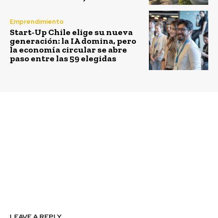
Emprendimiento
Start-Up Chile elige su nueva
generación: la IA domina, pero
la economía circular se abre
paso entre las 59 elegidas
Previous article
Next article
Guía para la
Las 5 empresas chilenas
trazabilidad: Un
con mayor cultura
enfoque práctico de
innovadora
Pacto Global para
impulsar la
sostenibilidad en las
cadenas de suministros
a nivel mundial
LEAVE A REPLY