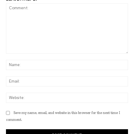
Comment:
Na
Ema
Web
Save my name, email, and website in this browser for the next time I
comment.