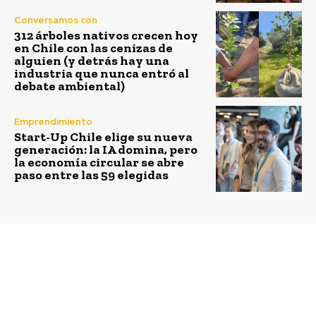
Conversamos con
312 árboles nativos crecen hoy
en Chile con las cenizas de
alguien (y detrás hay una
industria que nunca entró al
debate ambiental)
Emprendimiento
Start-Up Chile elige su nueva
generación: la IA domina, pero
la economía circular se abre
paso entre las 59 elegidas
Previous article
Next article
BID y Fundación
Más del 70% del
PepsiCo lanzan un
consumo eléctrico
proyecto innovador
pertenece a la
para prevenir la
construcción de