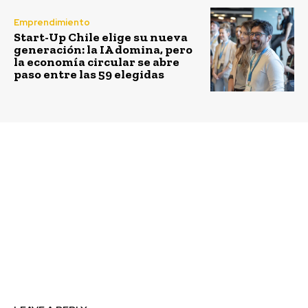
Emprendimiento
Start-Up Chile elige su nueva
generación: la IA domina, pero
la economía circular se abre
paso entre las 59 elegidas
Previous article
Next article
“Para generar impacto
Comienza votación
real en la comunidad es
online para encontrar
clave medir y evaluar”,
un nuevo héroe para
Mahia Saracostti –
Chile
Desarrollo Inclusivo en
División de
Cooperación Público
Privada del Ministerio
de Desarrollo Social