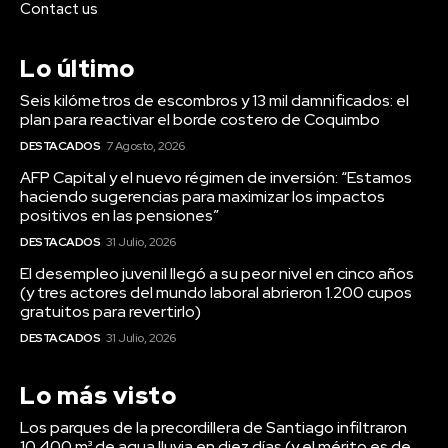
Contact us
Lo último
Seis kilómetros de escombros y 13 mil damnificados: el
plan para reactivar el borde costero de Coquimbo
DESTACADOS
7 Agosto, 2026
AFP Capital y el nuevo régimen de inversión: “Estamos
haciendo sugerencias para maximizar los impactos
positivos en las pensiones”
DESTACADOS
31 Julio, 2026
El desempleo juvenil llegó a su peor nivel en cinco años
(y tres actores del mundo laboral abrieron 1.200 cupos
gratuitos para revertirlo)
DESTACADOS
31 Julio, 2026
Lo más visto
Los parques de la precordillera de Santiago infiltraron
10.400 m³ de agua lluvia en diez días (y el mérito es de