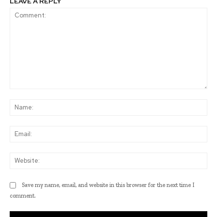
LEAVE A REPLY
Comment:
Na
Ema
Web
Save my name, email, and website in this browser for the next time I
comment.