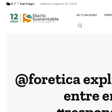
C
6.7
Santiago
Sábado, Agosto 8, 2026
ACTUALIDAD
EMP
@foretica expli
entre 
#respon