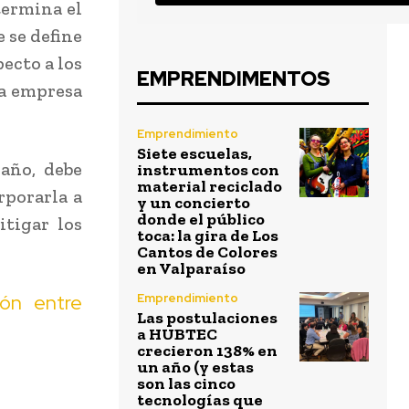
termina el
e se define
ecto a los
EMPRENDIMENTOS
la empresa
Emprendimiento
Siete escuelas,
año, debe
instrumentos con
material reciclado
rporarla a
y un concierto
donde el público
itigar los
toca: la gira de Los
Cantos de Colores
en Valparaíso
ión entre
Emprendimiento
Las postulaciones
a HUBTEC
crecieron 138% en
un año (y estas
son las cinco
tecnologías que