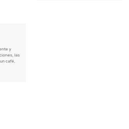
ente y
iones, las
un café,
Next article
al teléfono móvil podría dañar el
futuro de tu hijo