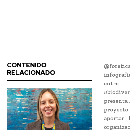
CONTENIDO
@foretica
RELACIONADO
infograf
entre
#biodive
presenta 
proyect
aportar 
organizac