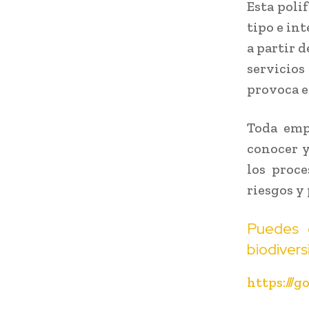
Esta poli
tipo e int
a partir 
servicios
provoca e
Toda emp
conocer y
los proce
riesgos y
Puedes 
biodiver
https:///g