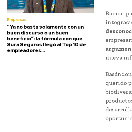
Buena pa
Empresas
integrac
“Ya no basta solamente con un
descon
buen discurso o un buen
beneficio”: la fórmula con que
empresar
Sura Seguros llegó al Top 10 de
argumen
empleadores...
nueva inf
Basándon
querido p
biodivers
productos
desarrol
oportunid