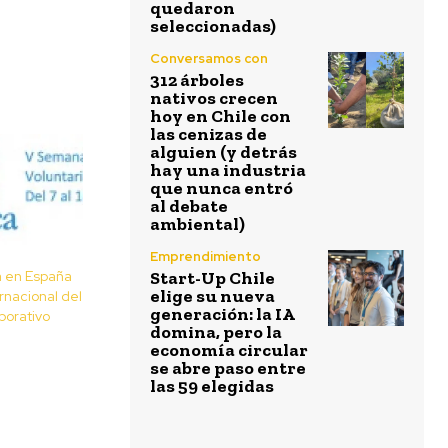
quedaron
seleccionadas)
Conversamos con
312 árboles
nativos crecen
hoy en Chile con
las cenizas de
alguien (y detrás
hay una industria
que nunca entró
al debate
ambiental)
Emprendimiento
a en España
Start-Up Chile
elige su nueva
rnacional del
generación: la IA
porativo
domina, pero la
economía circular
se abre paso entre
las 59 elegidas