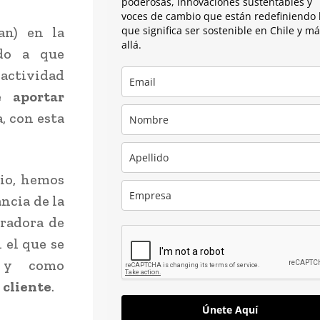
poderosas, innovaciones sustentables y
voces de cambio que están redefiniendo 
an) en la
que significa ser sostenible en Chile y m
allá.
ido a que
actividad
de
aportar
, con esta
io, hemos
ncia de la
tradora de
n el que se
 y como
 cliente
.
Únete Aquí