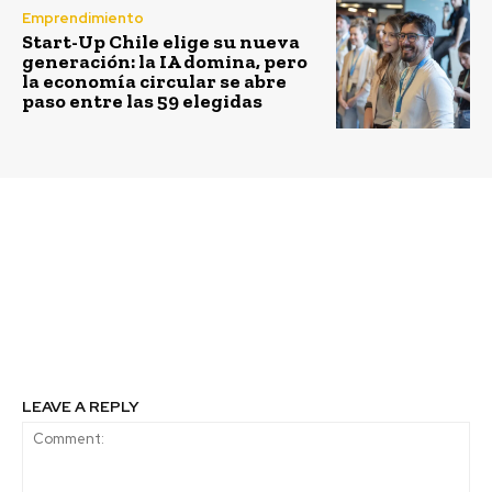
Emprendimiento
Start-Up Chile elige su nueva
generación: la IA domina, pero
la economía circular se abre
paso entre las 59 elegidas
Previous article
Next article
Recicladores
Circo Jumbo comparte
participarán de talleres
su magia con niños de
de capacitación para
COANIQUEM
mejorar su inclusión y
gestión asociativa
LEAVE A REPLY