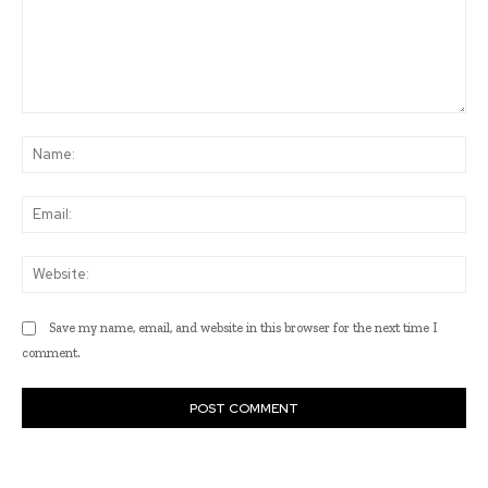
Comment:
Na
Ema
Web
Save my name, email, and website in this browser for the next time I
comment.