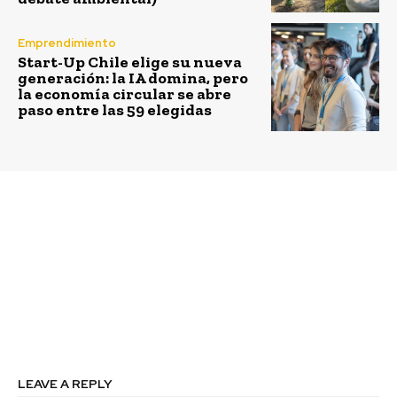
Emprendimiento
Start-Up Chile elige su nueva
generación: la IA domina, pero
la economía circular se abre
paso entre las 59 elegidas
Previous article
Next article
Seremi de Energía
Exposición “Reciclando
forma parte de la firma
con Arte III 2014”
del APL “Productores
de Tomates en
ambientes protegidos”
en la Región de
Valparaíso
LEAVE A REPLY