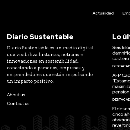
Actualidad
Emp
Diario Sustentable
Lo ú
Seis kil
Diario Sustentable es un medio digital
damnific
que visibiliza historias, noticias e
costero
innovaciones en sostenibilidad,
DESTACA
conectando a personas, empresas y
emprendedores que están impulsando
AFP Capi
“Estamo
un impacto positivo.
maximiza
pension
About us
DESTACA
Contact us
El desem
cinco añ
abrieron
revertirl