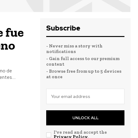
Subscribe
e fue
eno
- Never miss a story with
notifications
- Gain full access to our premium
content
eno de
- Browse free from up to 5 devices
at once
ntes....
UNLOCK ALL
I've read and accept the
Privacy Policy
.