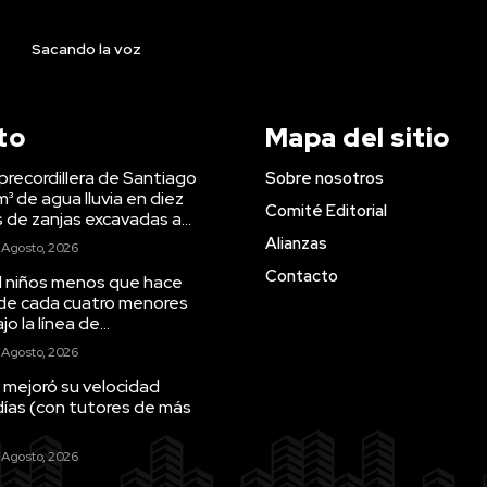
Sacando la voz
to
Mapa del sitio
precordillera de Santiago
Sobre nosotros
m³ de agua lluvia en diez
Comité Editorial
s de zanjas excavadas a...
Alianzas
 Agosto, 2026
Contacto
il niños menos que hace
 de cada cuatro menores
o la línea de...
 Agosto, 2026
 mejoró su velocidad
días (con tutores de más
 Agosto, 2026