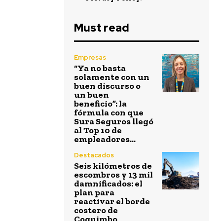
Must read
Empresas
“Ya no basta
solamente con un
buen discurso o
un buen
beneficio”: la
fórmula con que
Sura Seguros llegó
al Top 10 de
empleadores...
Destacados
Seis kilómetros de
escombros y 13 mil
damnificados: el
plan para
reactivar el borde
costero de
Coquimbo