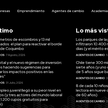
resas
Emprendimiento
Agentes de cambio
Academia
ltimo
Lo más vis
ómetros de escombros y 13 mil
Los parques de la 
ados: el plan para reactivar el borde
infiltraron 10.400 
 de Coquimbo
días (y el mérito e
DOS
7 Agosto, 2026
AGENTES DE CAMBIO
5
tal y el nuevo régimen de inversión:
Chile tiene 300 m
s haciendo sugerencias para
siete años (y uno
r los impactos positivos en las
de 5 años sigue baj
es”
AGENTES DE CAMBIO
3
DOS
31 Julio, 2026
8 de cada 10 niños
pleo juvenil llegó a su peor nivel en
lectora en nueve 
os (y tres actores del mundo laboral
de 60 años)
 1.200 cupos gratuitos para
AGENTES DE CAMBIO
3
o)