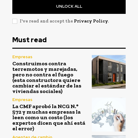
UNLOCK ALL
I've read and accept the
Privacy Policy
.
Must read
Empresas
Construimos contra
terremotos y marejadas,
pero no contra el fuego
(esta constructora quiere
cambiar el estándar de las
viviendas sociales)
Empresas
La CMF aprobó la NCG N.°
572 y muchas empresas la
leen como un costo (los
expertos dicen que ahí está
el error)
Agentes de cambio