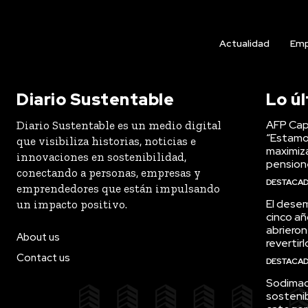
Actualidad
Emp
Diario Sustentable
Lo ú
AFP Capi
Diario Sustentable es un medio digital
“Estamo
que visibiliza historias, noticias e
maximiza
innovaciones en sostenibilidad,
pension
conectando a personas, empresas y
DESTACA
emprendedores que están impulsando
El desem
un impacto positivo.
cinco añ
abrieron
About us
revertirl
Contact us
DESTACA
Sodimac 
sostenib