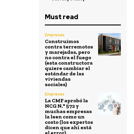
Must read
Empresas
Construimos
contra terremotos
y marejadas, pero
no contra el fuego
(esta constructora
quiere cambiar el
estándar de las
viviendas
sociales)
Empresas
La CMF aprobó la
NCG N.° 572 y
muchas empresas
la leen como un
costo (los expertos
dicen que ahí está
el error)