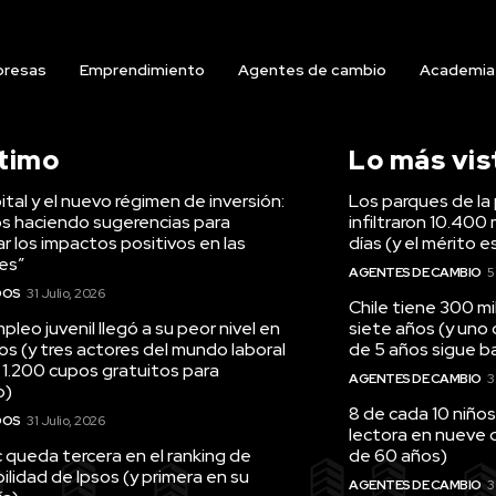
resas
Emprendimiento
Agentes de cambio
Academia
ltimo
Lo más vis
tal y el nuevo régimen de inversión:
Los parques de la 
s haciendo sugerencias para
infiltraron 10.400 
r los impactos positivos en las
días (y el mérito e
es”
AGENTES DE CAMBIO
5
DOS
31 Julio, 2026
Chile tiene 300 m
pleo juvenil llegó a su peor nivel en
siete años (y uno
os (y tres actores del mundo laboral
de 5 años sigue baj
 1.200 cupos gratuitos para
AGENTES DE CAMBIO
3
o)
8 de cada 10 niños
DOS
31 Julio, 2026
lectora en nueve 
queda tercera en el ranking de
de 60 años)
ilidad de Ipsos (y primera en su
AGENTES DE CAMBIO
3