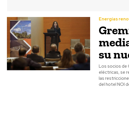
Energías reno
Gremi
media
su nu
Los socios de 
eléctricas, se
las restriccion
del hotel NOI d