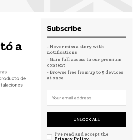
Subscribe
tó a
- Never miss a story with
notifications
- Gain full access to our premium
content
ras
- Browse free from up to 5 devices
at once
 producto de
stalaciones
UNLOCK ALL
I've read and accept the
Privacy Policy
.