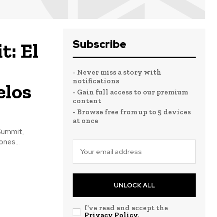
Subscribe
t: El
- Never miss a story with
notifications
elos
- Gain full access to our premium
content
- Browse free from up to 5 devices
at once
 Summit,
nes...
UNLOCK ALL
I've read and accept the
Privacy Policy
.