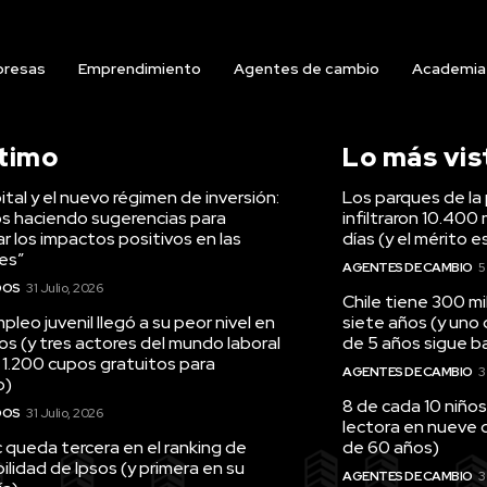
resas
Emprendimiento
Agentes de cambio
Academia
ltimo
Lo más vis
tal y el nuevo régimen de inversión:
Los parques de la 
s haciendo sugerencias para
infiltraron 10.400 
r los impactos positivos en las
días (y el mérito e
es”
AGENTES DE CAMBIO
5
DOS
31 Julio, 2026
Chile tiene 300 m
pleo juvenil llegó a su peor nivel en
siete años (y uno
os (y tres actores del mundo laboral
de 5 años sigue baj
 1.200 cupos gratuitos para
AGENTES DE CAMBIO
3
o)
8 de cada 10 niños
DOS
31 Julio, 2026
lectora en nueve 
queda tercera en el ranking de
de 60 años)
ilidad de Ipsos (y primera en su
AGENTES DE CAMBIO
3