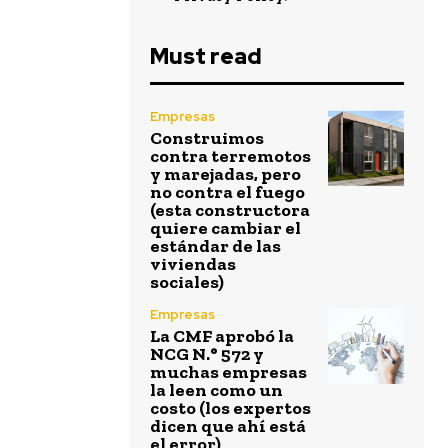
Must read
Empresas
Construimos
contra terremotos
y marejadas, pero
no contra el fuego
(esta constructora
quiere cambiar el
estándar de las
viviendas
sociales)
Empresas
La CMF aprobó la
NCG N.° 572 y
muchas empresas
la leen como un
costo (los expertos
dicen que ahí está
el error)