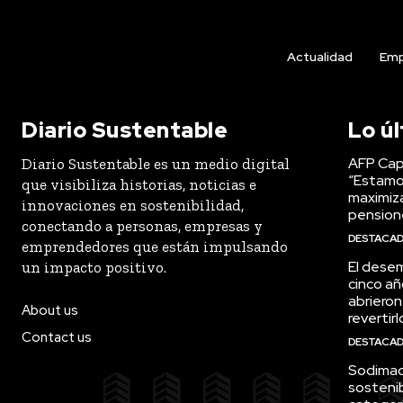
Actualidad
Emp
Diario Sustentable
Lo ú
AFP Capi
Diario Sustentable es un medio digital
“Estamo
que visibiliza historias, noticias e
maximiza
innovaciones en sostenibilidad,
pension
conectando a personas, empresas y
DESTACA
emprendedores que están impulsando
El desem
un impacto positivo.
cinco añ
abrieron
About us
revertirl
Contact us
DESTACA
Sodimac 
sostenib