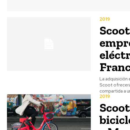
2019
Scoot
empre
eléct
Franc
La adquisición 
Scoot ofrecerán
compartida a 
2019
Scoot
bicicl