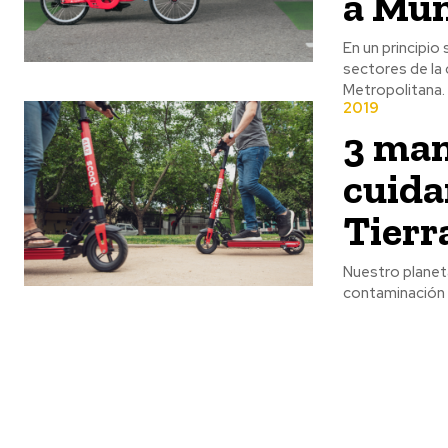
a Mun
En un principio
sectores de la
Metropolitana.
2019
3 man
cuidar
Tierr
Nuestro planeta
contaminación e