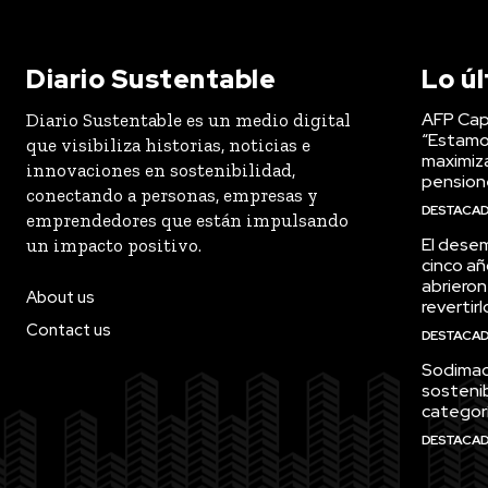
Diario Sustentable
Lo ú
AFP Capi
Diario Sustentable es un medio digital
“Estamo
que visibiliza historias, noticias e
maximiza
innovaciones en sostenibilidad,
pension
conectando a personas, empresas y
DESTACA
emprendedores que están impulsando
El desem
un impacto positivo.
cinco añ
abrieron
About us
revertirl
Contact us
DESTACA
Sodimac 
sostenib
categor
DESTACA