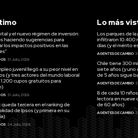
ltimo
Lo más vis
tal y el nuevo régimen de inversión:
Los parques de la 
s haciendo sugerencias para
infiltraron 10.400 
r los impactos positivos en las
días (y el mérito e
es”
AGENTES DE CAMBIO
5
DOS
31 Julio, 2026
Chile tiene 300 m
pleo juvenil llegó a su peor nivel en
siete años (y uno
os (y tres actores del mundo laboral
de 5 años sigue baj
 1.200 cupos gratuitos para
AGENTES DE CAMBIO
3
o)
8 de cada 10 niños
DOS
31 Julio, 2026
lectora en nueve 
queda tercera en el ranking de
de 60 años)
ilidad de Ipsos (y primera en su
AGENTES DE CAMBIO
3
ía)
DOS
24 Julio, 2026