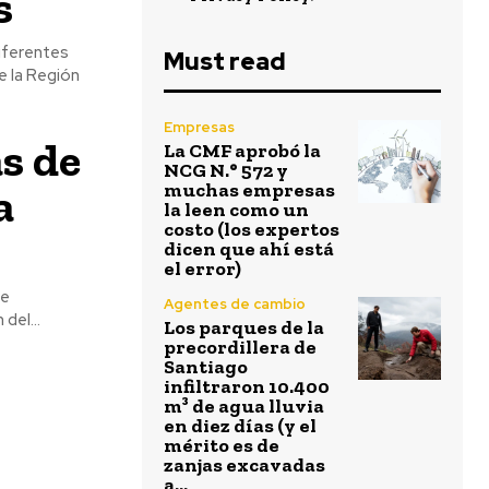
s
diferentes
Must read
e la Región
Empresas
s de
La CMF aprobó la
NCG N.° 572 y
a
muchas empresas
la leen como un
costo (los expertos
dicen que ahí está
el error)
de
Agentes de cambio
del...
Los parques de la
precordillera de
Santiago
infiltraron 10.400
m³ de agua lluvia
en diez días (y el
mérito es de
zanjas excavadas
a...