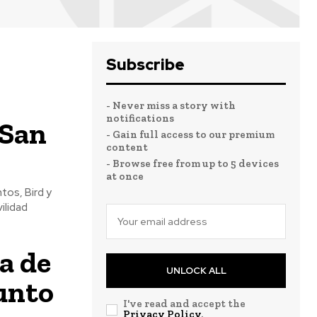
Subscribe
- Never miss a story with
notifications
 San
- Gain full access to our premium
content
- Browse free from up to 5 devices
at once
tos, Bird y
ilidad
a de
UNLOCK ALL
junto
I've read and accept the
Privacy Policy
.