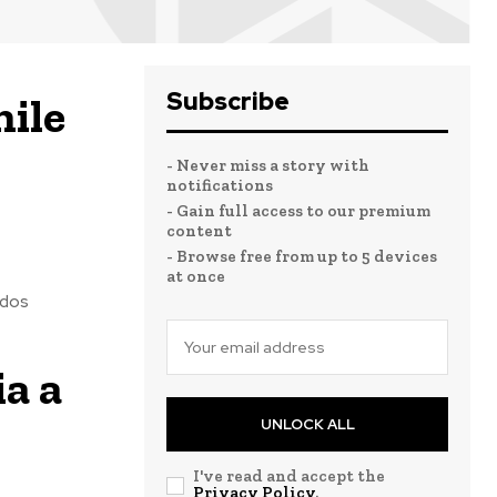
Subscribe
hile
- Never miss a story with
notifications
- Gain full access to our premium
content
- Browse free from up to 5 devices
at once
ados
a a
UNLOCK ALL
I've read and accept the
Privacy Policy
.