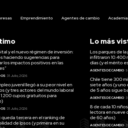
resas
Emprendimiento
Agentes de cambio
Academia
ltimo
Lo más vis
tal y el nuevo régimen de inversión:
Los parques de la 
s haciendo sugerencias para
infiltraron 10.400 
r los impactos positivos en las
días (y el mérito e
es”
AGENTES DE CAMBIO
5
DOS
31 Julio, 2026
Chile tiene 300 m
pleo juvenil llegó a su peor nivel en
siete años (y uno
os (y tres actores del mundo laboral
de 5 años sigue baj
 1.200 cupos gratuitos para
AGENTES DE CAMBIO
3
o)
8 de cada 10 niños
DOS
31 Julio, 2026
lectora en nueve 
queda tercera en el ranking de
de 60 años)
ilidad de Ipsos (y primera en su
AGENTES DE CAMBIO
3