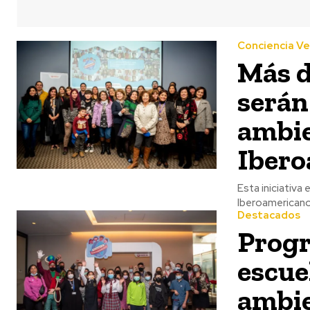
Conciencia V
Más d
serán
ambie
Ibero
Esta iniciativa
Iberoamericanos
Destacados
Progr
escue
ambie