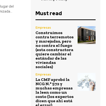
lugar del
izada...
Must read
Empresas
Construimos
contra terremotos
y marejadas, pero
no contra el fuego
(esta constructora
quiere cambiar el
estándar de las
viviendas
sociales)
Empresas
La CMF aprobó la
NCG N.° 572 y
muchas empresas
la leen como un
costo (los expertos
dicen que ahí está
el error)