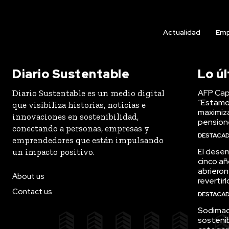
Actualidad
Emp
Diario Sustentable
Lo ú
AFP Capi
Diario Sustentable es un medio digital
“Estamo
que visibiliza historias, noticias e
maximiza
innovaciones en sostenibilidad,
pension
conectando a personas, empresas y
DESTACA
emprendedores que están impulsando
El desem
un impacto positivo.
cinco añ
abrieron
About us
revertirl
Contact us
DESTACA
Sodimac 
sostenib