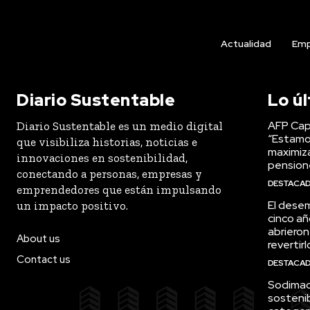
Actualidad
Emp
Diario Sustentable
Lo ú
AFP Capi
Diario Sustentable es un medio digital
“Estamo
que visibiliza historias, noticias e
maximiza
innovaciones en sostenibilidad,
pension
conectando a personas, empresas y
DESTACA
emprendedores que están impulsando
El desem
un impacto positivo.
cinco añ
abrieron
About us
revertirl
Contact us
DESTACA
Sodimac 
sostenib