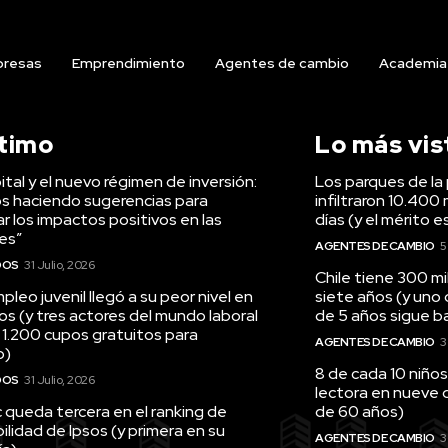
resas
Emprendimiento
Agentes de cambio
Academia
ltimo
Lo más vis
tal y el nuevo régimen de inversión:
Los parques de la 
s haciendo sugerencias para
infiltraron 10.400 
r los impactos positivos en las
días (y el mérito e
es”
AGENTES DE CAMBIO
5
DOS
31 Julio, 2026
Chile tiene 300 m
pleo juvenil llegó a su peor nivel en
siete años (y uno
os (y tres actores del mundo laboral
de 5 años sigue baj
 1.200 cupos gratuitos para
AGENTES DE CAMBIO
3
o)
8 de cada 10 niños
DOS
31 Julio, 2026
lectora en nueve 
queda tercera en el ranking de
de 60 años)
ilidad de Ipsos (y primera en su
AGENTES DE CAMBIO
3