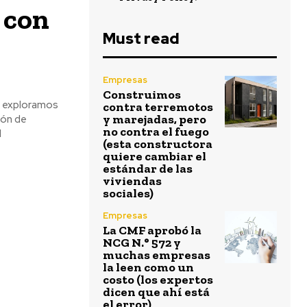
 con
Must read
Empresas
Construimos
, exploramos
contra terremotos
y marejadas, pero
ión de
no contra el fuego
l
(esta constructora
quiere cambiar el
estándar de las
viviendas
sociales)
Empresas
La CMF aprobó la
NCG N.° 572 y
muchas empresas
la leen como un
costo (los expertos
dicen que ahí está
el error)