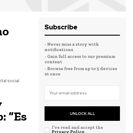
Subscribe
mo
- Never miss a story with
notifications
- Gain full access to our premium
content
- Browse free from up to 5 devices
at once
tal social
y
: “Es
UNLOCK ALL
I've read and accept the
Privacy Policy
.