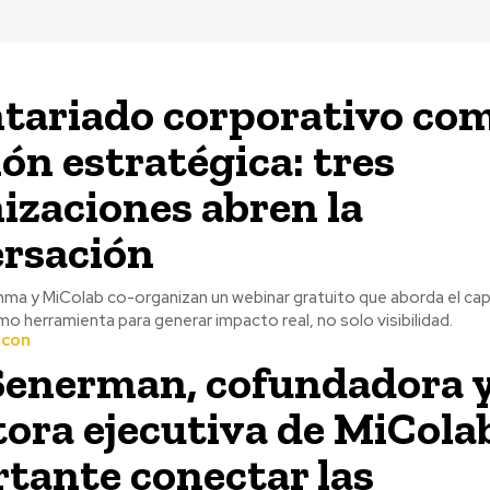
tariado corporativo co
ión estratégica: tres
izaciones abren la
rsación
a y MiColab co-organizan un webinar gratuito que aborda el capi
o herramienta para generar impacto real, no solo visibilidad.
 con
Senerman, cofundadora 
tora ejecutiva de MiColab
tante conectar las