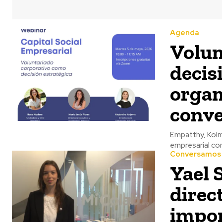
Agenda
Volun
decis
organ
conve
Empatthy, Kolmm
empresarial com
Conversamos
Yael 
direc
impor