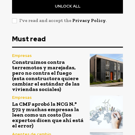
UNLOCK ALL
I've read and accept the
Privacy Policy
.
Must read
Empresas
Construimos contra
terremotos y marejadas,
pero no contra el fuego
(esta constructora quiere
cambiar el estándar de las
viviendas sociales)
Empresas
La CMF aprobó la NCG N.°
572 y muchas empresas la
leen como un costo (los
expertos dicen que ahí está
el error)
Agentes de cambio