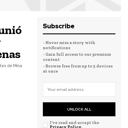
Subscribe
unió
y
- Never miss a story with
notifications
enas
- Gain full access to our premium
content
tes de Mina
- Browse free from up to 5 devices
at once
UNLOCK ALL
I've read and accept the
Privacy Policy
.