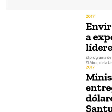
2017
Envir
a exp
líder
El programa de
El Abra, de la U
2017
Minis
entre
dólar
Santu