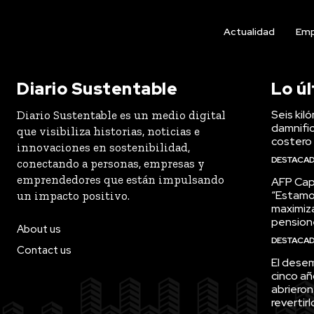
Actualidad
Emp
Diario Sustentable
Lo ú
Seis kil
Diario Sustentable es un medio digital
damnific
que visibiliza historias, noticias e
costero
innovaciones en sostenibilidad,
DESTACA
conectando a personas, empresas y
emprendedores que están impulsando
AFP Capi
“Estamo
un impacto positivo.
maximiza
pension
About us
DESTACA
Contact us
El desem
cinco añ
abrieron
revertirl