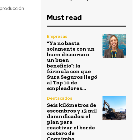
 producción
Must read
Empresas
“Ya no basta
solamente con un
buen discurso o
un buen
beneficio”: la
fórmula con que
Sura Seguros llegó
al Top 10 de
empleadores...
Destacados
Seis kilómetros de
escombros y 13 mil
damnificados: el
plan para
reactivar el borde
costero de
Coquimbo