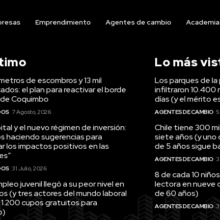
resas
Emprendimiento
Agentes de cambio
Academia
ltimo
Lo más vis
ómetros de escombros y 13 mil
Los parques de la 
ados: el plan para reactivar el borde
infiltraron 10.400 
 de Coquimbo
días (y el mérito e
DOS
7 Agosto, 2026
AGENTES DE CAMBIO
5
tal y el nuevo régimen de inversión:
Chile tiene 300 m
s haciendo sugerencias para
siete años (y uno
r los impactos positivos en las
de 5 años sigue baj
es”
AGENTES DE CAMBIO
3
DOS
31 Julio, 2026
8 de cada 10 niños
pleo juvenil llegó a su peor nivel en
lectora en nueve 
os (y tres actores del mundo laboral
de 60 años)
 1.200 cupos gratuitos para
AGENTES DE CAMBIO
3
o)