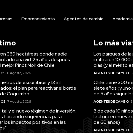
resas
Emprendimiento
Agentes de cambio
Academia
ltimo
Lo más vis
on 369 hectáreas donde nadie
Los parques de la 
antado una vid: 25 años después
infiltraron 10.400 
l mejor Pinot Noir de Chile
días (y el mérito e
DOS
8 Agosto, 2026
AGENTES DE CAMBIO
5
ómetros de escombros y 13 mil
Chile tiene 300 m
ados: el plan para reactivar el borde
siete años (y uno
 de Coquimbo
de 5 años sigue baj
DOS
7 Agosto, 2026
AGENTES DE CAMBIO
3
tal y el nuevo régimen de inversión:
8 de cada 10 niños
s haciendo sugerencias para
lectora en nueve 
r los impactos positivos en las
de 60 años)
es”
AGENTES DE CAMBIO
3