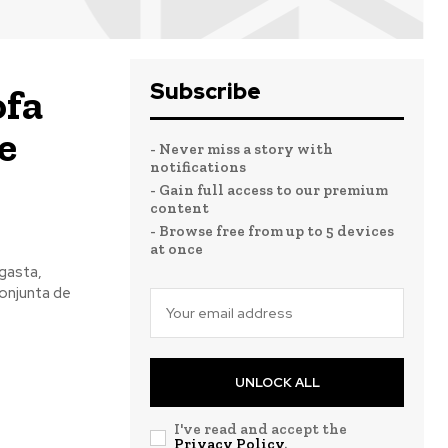
Subscribe
ofa
e
- Never miss a story with
notifications
- Gain full access to our premium
content
- Browse free from up to 5 devices
at once
agasta,
UNLOCK ALL
I've read and accept the
Privacy Policy
.