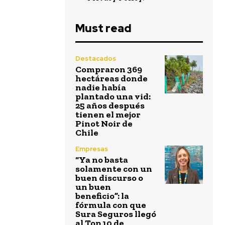
Must read
Destacados
Compraron 369
hectáreas donde
nadie había
plantado una vid:
25 años después
tienen el mejor
Pinot Noir de
Chile
Empresas
“Ya no basta
solamente con un
buen discurso o
un buen
beneficio”: la
fórmula con que
Sura Seguros llegó
al Top 10 de