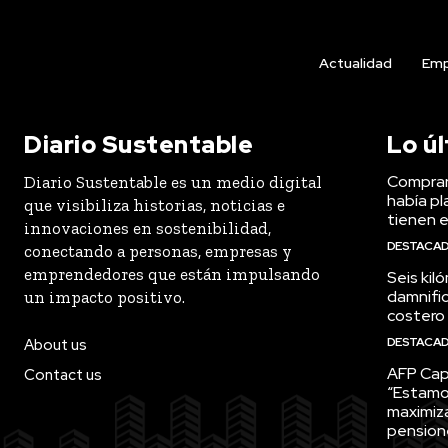
Actualidad
Emp
Diario Sustentable
Lo ú
Comprar
Diario Sustentable es un medio digital
había pl
que visibiliza historias, noticias e
tienen e
innovaciones en sostenibilidad,
DESTACA
conectando a personas, empresas y
emprendedores que están impulsando
Seis kil
damnific
un impacto positivo.
costero
DESTACA
About us
AFP Capi
Contact us
“Estamo
maximiza
pension