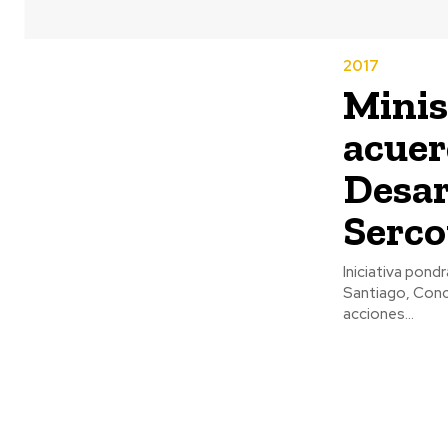
2017
Minis
acuer
Desar
Serco
Iniciativa pond
Santiago, Concepción y Valdivia. Un acuerd
acciones...