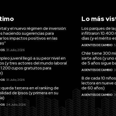
ltimo
Lo más vis
tal y el nuevo régimen de inversión:
Los parques de la 
s haciendo sugerencias para
infiltraron 10.400 
r los impactos positivos en las
días (y el mérito e
es”
AGENTES DE CAMBIO
5
DOS
31 Julio, 2026
Chile tiene 300 m
pleo juvenil llegó a su peor nivel en
siete años (y uno
os (y tres actores del mundo laboral
de 5 años sigue baj
 1.200 cupos gratuitos para
AGENTES DE CAMBIO
3
o)
8 de cada 10 niños
DOS
31 Julio, 2026
lectora en nueve 
queda tercera en el ranking de
de 60 años)
ilidad de Ipsos (y primera en su
AGENTES DE CAMBIO
3
ía)
DOS
24 Julio, 2026