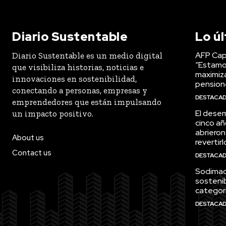
Diario Sustentable
Lo ú
AFP Capi
Diario Sustentable es un medio digital
“Estamo
que visibiliza historias, noticias e
maximiza
innovaciones en sostenibilidad,
pension
conectando a personas, empresas y
DESTACA
emprendedores que están impulsando
El desem
un impacto positivo.
cinco añ
abrieron
About us
revertirl
Contact us
DESTACA
Sodimac 
sostenib
categor
DESTACA