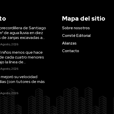
to
Mapa del sitio
precordillera de Santiago
Sobre nosotros
m³ de agua lluvia en diez
Comité Editorial
s de zanjas excavadas a...
Alianzas
 Agosto, 2026
Contacto
il niños menos que hace
 de cada cuatro menores
o la línea de...
 Agosto, 2026
 mejoró su velocidad
días (con tutores de más
 Agosto, 2026