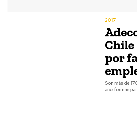
2017
Adecc
Chile
por f
emple
Son más de 170
año forman parte