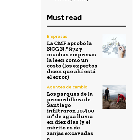
Must read
Empresas
La CMF aprobó la
NCG N.° 572 y
muchas empresas
la leen como un
costo (los expertos
dicen que ahí está
el error)
Agentes de cambio
Los parques de la
precordillera de
Santiago
infiltraron 10.400
m³ de agua lluvia
en diez días (y el
mérito es de
zanjas excavadas
a...