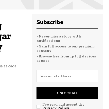
Subscribe
g
gar
- Never miss a story with
notifications
y
- Gain full access to our premium
content
- Browse free from up to 5 devices
at once
uales cada
UNLOCK ALL
I've read and accept the
Privacy Policy
.