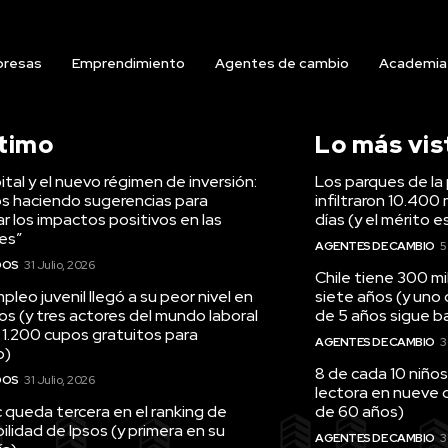
resas
Emprendimiento
Agentes de cambio
Academia
ltimo
Lo más vis
tal y el nuevo régimen de inversión:
Los parques de la 
s haciendo sugerencias para
infiltraron 10.400 
r los impactos positivos en las
días (y el mérito e
es”
AGENTES DE CAMBIO
5
DOS
31 Julio, 2026
Chile tiene 300 m
pleo juvenil llegó a su peor nivel en
siete años (y uno
os (y tres actores del mundo laboral
de 5 años sigue baj
 1.200 cupos gratuitos para
AGENTES DE CAMBIO
3
o)
8 de cada 10 niños
DOS
31 Julio, 2026
lectora en nueve 
queda tercera en el ranking de
de 60 años)
ilidad de Ipsos (y primera en su
AGENTES DE CAMBIO
3