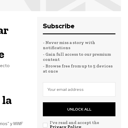
Subscribe
ar
- Never miss a story with
notifications
e
- Gain full access to our premium
content
yecto
- Browse free from up to 5 devices
at once
 la
UNLOCK ALL
I've read and accept the
arios” y WWF
Privacy Policy
.