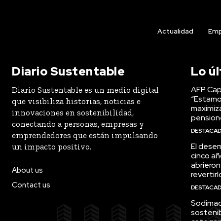
Actualidad
Emp
Diario Sustentable
Lo ú
AFP Capi
Diario Sustentable es un medio digital
“Estamo
que visibiliza historias, noticias e
maximiza
innovaciones en sostenibilidad,
pension
conectando a personas, empresas y
DESTACA
emprendedores que están impulsando
El desem
un impacto positivo.
cinco añ
abrieron
About us
revertirl
Contact us
DESTACA
Sodimac 
sostenib