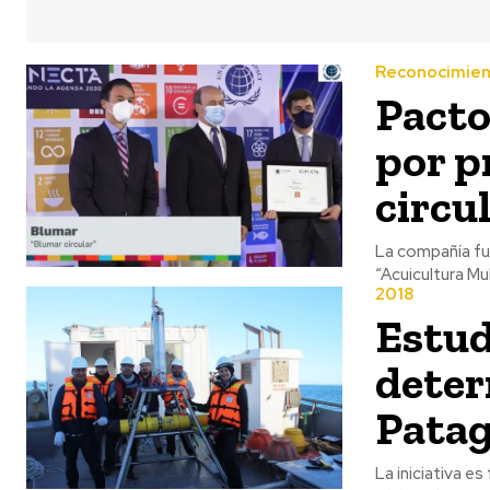
Reconocimie
Pacto
por p
circu
La compañía fu
“Acuicultura Mul
2018
Estud
deter
Patag
La iniciativa e