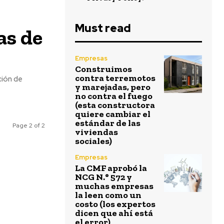
Must read
as de
Empresas
Construimos
contra terremotos
ción de
y marejadas, pero
no contra el fuego
(esta constructora
quiere cambiar el
estándar de las
Page 2 of 2
viviendas
sociales)
Empresas
La CMF aprobó la
NCG N.° 572 y
muchas empresas
la leen como un
costo (los expertos
dicen que ahí está
el error)