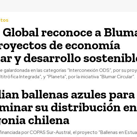
ntos
 Global reconoce a Blum
royectos de economía
lar y desarrollo sostenibl
e galardonada en las categorías “Interconexión ODS”, por su pro
titrófica Integrada”, y “Planeta”, por la iniciativa “Blumar Circular”.
ian ballenas azules para
minar su distribución en
onia chilena
s financiada por COPAS Sur-Austral, el proyecto “Ballenas en Estu