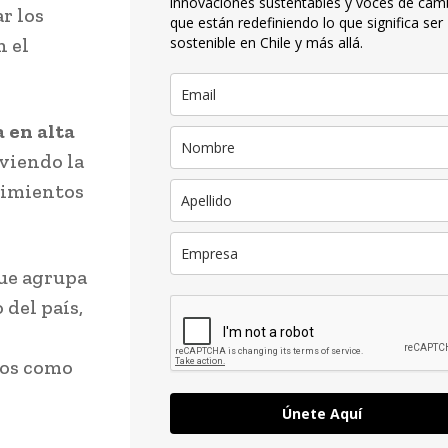
innovaciones sustentables y voces de cam
r los
que están redefiniendo lo que significa ser
n el
sostenible en Chile y más allá.
 en alta
viendo la
cimientos
ue agrupa
 del país,
íos como
Únete Aquí