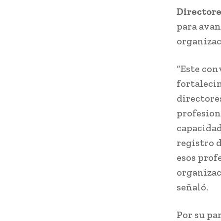
Directore
para avan
organizaci
“Este con
fortaleci
directores
profesion
capacidad
registro d
esos prof
organizac
señaló.
Por su pa