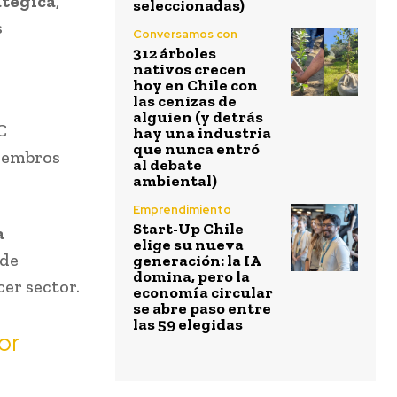
atégica
,
seleccionadas)
s
Conversamos con
312 árboles
nativos crecen
hoy en Chile con
las cenizas de
alguien (y detrás
C
hay una industria
que nunca entró
miembros
al debate
ambiental)
Emprendimiento
Start-Up Chile
a
elige su nueva
 de
generación: la IA
domina, pero la
cer sector.
economía circular
se abre paso entre
las 59 elegidas
or