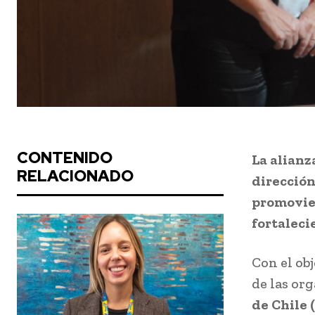
CONTENIDO
La alianz
RELACIONADO
dirección
promovie
fortaleci
Con el ob
de las org
de Chile 