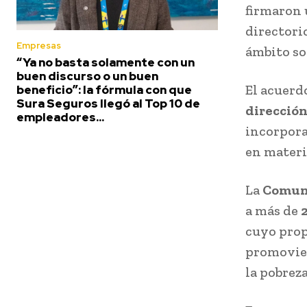
firmaron 
directori
Empresas
ámbito so
“Ya no basta solamente con un
buen discurso o un buen
El acuerd
beneficio”: la fórmula con que
Sura Seguros llegó al Top 10 de
dirección
empleadores...
incorpora
en materi
La
Comuni
a más de
cuyo propó
promovien
la pobreza