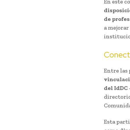
En este c
disposici
de profes
a mejorar
instituci
Conecta
Entre las
vinculaci
del IdDC
directori
Comunida
Esta part