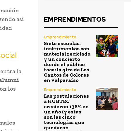
rmación
EMPRENDIMENTOS
yendo así
lidad
Emprendimiento
Siete escuelas,
instrumentos con
ocial
material reciclado
y un concierto
donde el público
toca: la gira de Los
uentra la
Cantos de Colores
 alumni
en Valparaíso
on los
Emprendimiento
Las postulaciones
a HUBTEC
crecieron 138% en
un año (y estas
son las cinco
rmales
tecnologías que
quedaron