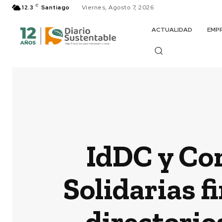
C
12.3
Santiago
Viernes, Agosto 7, 2026
ACTUALIDAD
EMP
IdDC y Co
Solidarias f
directorio