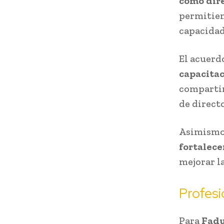
como dir
permitien
capacidad
El acuer
capacita
compartir
de directo
Asimismo,
fortalece
mejorar la
Profesi
Para
Fadu