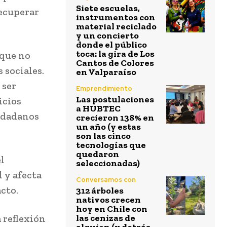
Siete escuelas,
recuperar
instrumentos con
material reciclado
y un concierto
donde el público
toca: la gira de Los
 que no
Cantos de Colores
 sociales.
en Valparaíso
 ser
Emprendimiento
Las postulaciones
icios
a HUBTEC
udadanos
crecieron 138% en
un año (y estas
son las cinco
tecnologías que
quedaron
l
seleccionadas)
 y afecta
Conversamos con
cto.
312 árboles
nativos crecen
hoy en Chile con
 reflexión
las cenizas de