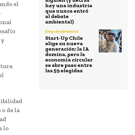
alguien (y detrás
ando el
hay una industria
que nunca entró
o
al debate
ional
ambiental)
esafío
Emprendimiento
Start-Up Chile
 y
elige su nueva
generación: la IA
domina, pero la
economía circular
se abre paso entre
ctura
las 59 elegidas
el
ibilidad
 o de la
dad
s lo