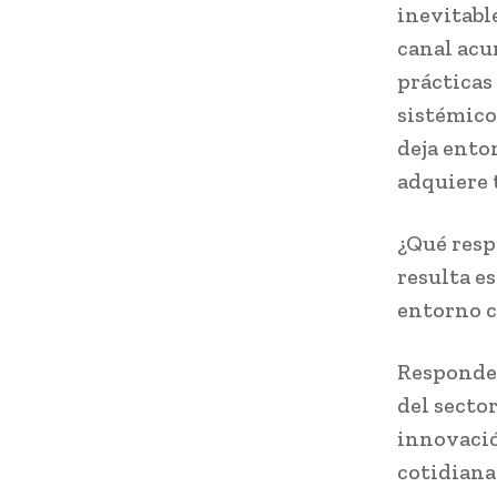
inevitabl
canal acu
prácticas
sistémico
deja ento
adquiere 
¿Qué resp
resulta es
entorno c
Responder
del secto
innovació
cotidiana 