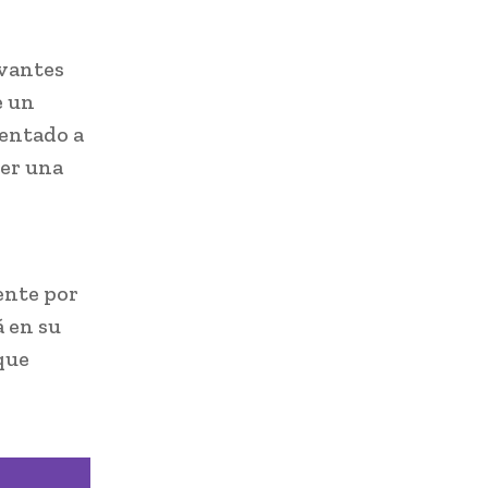
evantes
e un
ientado a
ver una
ente por
á en su
que