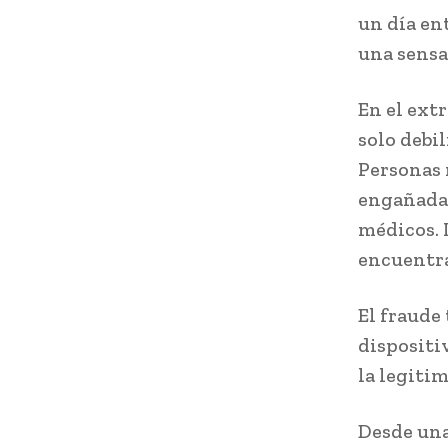
un día en
una sensa
En el extr
solo debil
Personas 
engañadas
médicos. 
encuentra
El fraude
dispositi
la legiti
Desde una