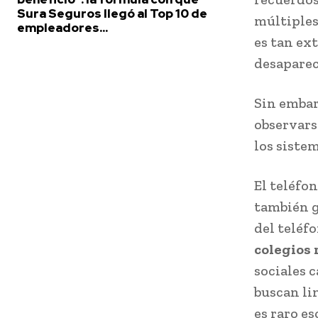
Sura Seguros llegó al Top 10 de
múltiples
empleadores...
es tan ex
desaparec
Sin embar
observars
los siste
El teléfo
también g
del teléf
colegios 
sociales 
buscan li
es raro e