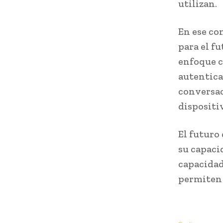
utilizan.
En ese co
para el f
enfoque c
autentica
conversac
dispositi
El futuro
su capaci
capacidad
permiten