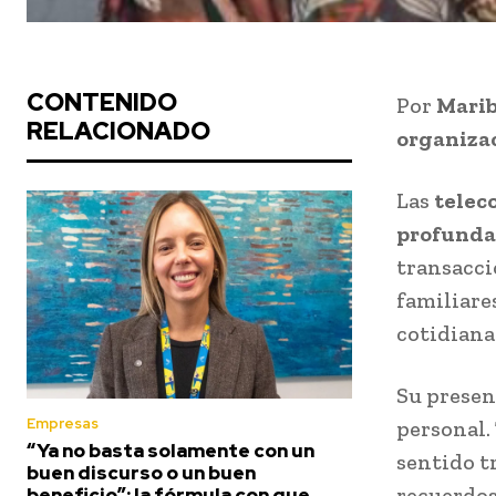
CONTENIDO
Por
Marib
RELACIONADO
organizac
Las
telec
profunda
transacci
familiare
cotidiana
Su presen
Empresas
personal.
“Ya no basta solamente con un
sentido t
buen discurso o un buen
recuerdos
beneficio”: la fórmula con que