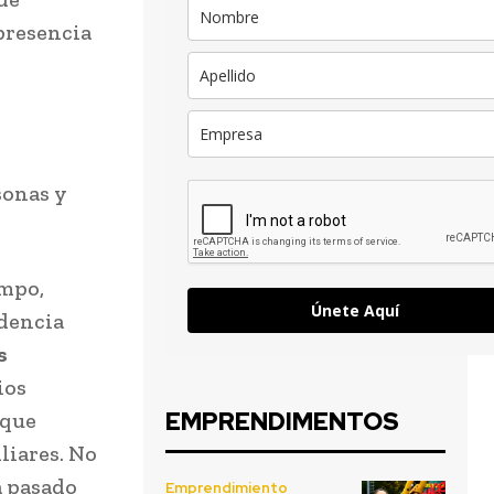
presencia
sonas y
empo,
Únete Aquí
ndencia
s
ios
EMPRENDIMENTOS
 que
liares. No
a pasado
Emprendimiento