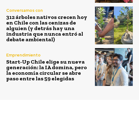
Conversamos con
312 árboles nativos crecen hoy
en Chile con las cenizas de
alguien (y detrás hay una
industria que nunca entró al
debate ambiental)
Emprendimiento
Start-Up Chile elige su nueva
generación: la IA domina, pero
la economía circular se abre
paso entre las 59 elegidas
Previous article
Next article
Enerlink levanta
Varinka Farren asume
US$3,1 millones para
como directora del
acelerar su expansión
Concurso Innovación y