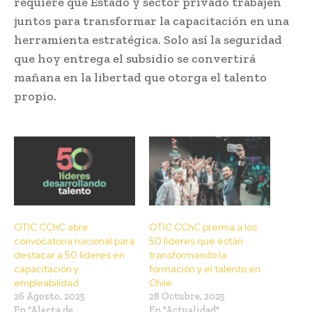
requiere que Estado y sector privado trabajen
juntos para transformar la capacitación en una
herramienta estratégica. Solo así la seguridad
que hoy entrega el subsidio se convertirá
mañana en la libertad que otorga el talento
propio.
OTIC CChC abre
OTIC CChC premia a los
convocatoria nacional para
50 líderes que están
destacar a 50 líderes en
transformando la
capacitación y
formación y el talento en
empleabilidad
Chile
26 Agosto, 2025
28 Octubre, 2025
En "Alerta de
En "Actualidad"