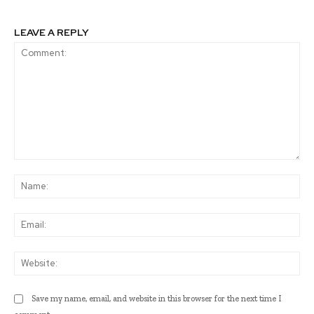
LEAVE A REPLY
Comment:
Na
Ema
Web
Save my name, email, and website in this browser for the next time I