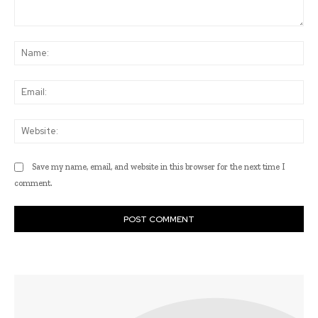
Comment:
Na
Ema
Web
Save my name, email, and website in this browser for the next time I
comment.