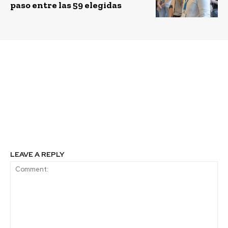
paso entre las 59 elegidas
Previous article
Next article
Por qué las startups
Codelco redefine su
deben integrar
relación con los
sostenibilidad para
territorios con una
atraer inversión: los
inversión social de
consejos de Enrique
US$31 millones en 32
Leikin de EY
comunas
LEAVE A REPLY