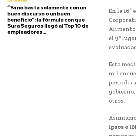
Empresas
“Ya no basta solamente con un
En la 16ª
buen discurso o un buen
Corporati
beneficio”: la fórmula con que
Sura Seguros llegó al Top 10 de
Alimentos
empleadores...
el 9° lug
evaluadas
Esta medi
mil encue
periodist
gobierno,
otros.
Asimismo
Ipsos e I
personas 