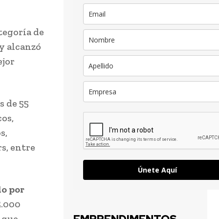
tegoría de
y alcanzó
ejor
s de 55
cos,
s,
s, entre
Únete Aquí
do por
5.000
, que