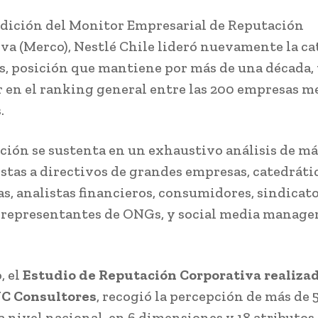
 edición del Monitor Empresarial de Reputación
va (Merco), Nestlé Chile lideró nuevamente la ca
, posición que mantiene por más de una década, 
ar en el ranking general entre las 200 empresas m
.
ción se sustenta en un exhaustivo análisis de má
stas a directivos de grandes empresas, catedráti
as, analistas financieros, consumidores, sindicato
 representantes de ONGs, y social media manager
, el
Estudio de Reputación Corporativa realiza
NC Consultores
, recogió la percepción de más de 
a nivel nacional, en 6 dimensiones y 18 atributos