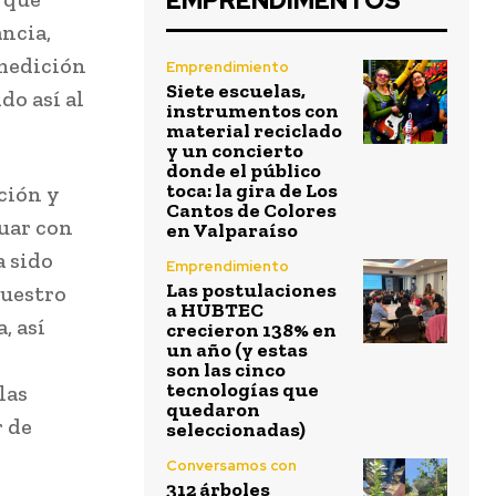
EMPRENDIMENTOS
ancia,
 medición
Emprendimiento
Siete escuelas,
do así al
instrumentos con
material reciclado
y un concierto
donde el público
toca: la gira de Los
ación y
Cantos de Colores
tuar con
en Valparaíso
a sido
Emprendimiento
Las postulaciones
nuestro
a HUBTEC
, así
crecieron 138% en
un año (y estas
son las cinco
tecnologías que
las
quedaron
r de
seleccionadas)
Conversamos con
312 árboles