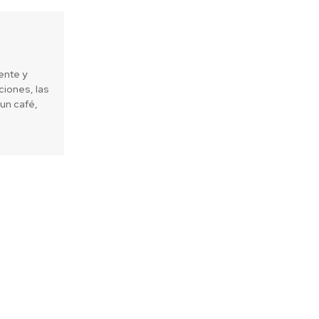
ente y
iones, las
un café,
Next article
e transforman”: Fundación SURA y
ía José Reyes reconocen a niños y
rios en ceremonia de cierre