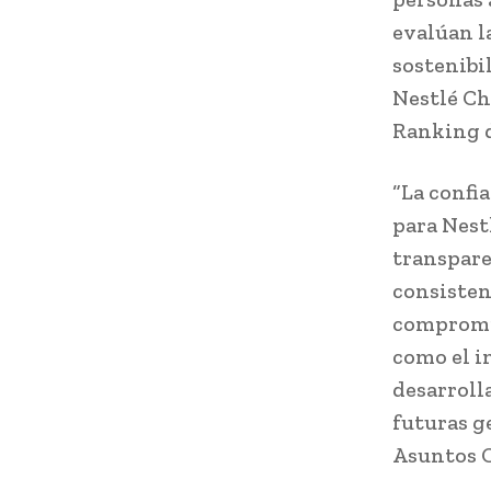
evalúan la
sostenibi
Nestlé Chi
Ranking d
“La confia
para Nest
transpare
consisten
compromis
como el i
desarroll
futuras g
Asuntos C