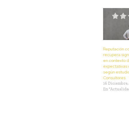
Reputación co
recupera sign
en contexto 
expectativas
según estudio
Consultores
16 Diciembre,
En "Actualida