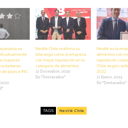
rporativa se
Nestlé Chile reafirma su
Nestlé es la em
ificativamente
liderazgo como la empresa
alimentos con m
de mayores
con mejor reputación en la
reputación corpo
 ciudadanas
categoría de alimentos
Chile según ran
 de Ipsos e INC
12 Diciembre, 2024
2022
En "Destacados"
11 Enero, 2023
 2022
En "Destacados"
d"
TAGS
Nestlé Chile