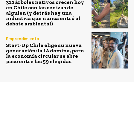
312 árboles nativos crecen hoy
en Chile con las cenizas de
alguien (y detrás hay una
industria que nunca entró al
debate ambiental)
Emprendimiento
Start-Up Chile elige su nueva
generación: la IA domina, pero
la economía circular se abre
paso entre las 59 elegidas
Previous article
Next article
Chile avanza hacia un
Fundación Mustakis
nuevo paradigma de
presenta segunda
conservación:
edición de “Audaces” y
Rewilding Chile lidera
reconoce a cinco
seminario que proyecta
proyectos que están
el futuro de la
transformando la