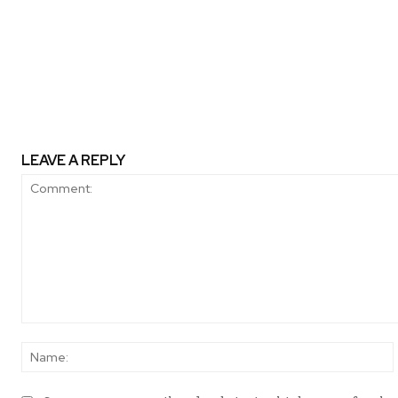
Previous article
Chile, país oceánico: de la costa 
costa como sistem
LEAVE A REPLY
Comment: