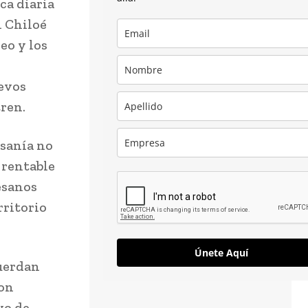
ca diaria
n Chiloé
eo y los
evos
ren.
esanía no
 rentable
esanos
rritorio
Únete Aquí
cuerdan
con
vo de