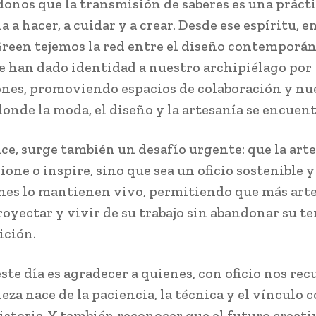
onos que la transmisión de saberes es una prácti
 a hacer, a cuidar y a crear. Desde ese espíritu, e
reen tejemos la red entre el diseño contemporán
ue han dado identidad a nuestro archipiélago por
nes, promoviendo espacios de colaboración y nu
onde la moda, el diseño y la artesanía se encuent
uce, surge también un desafío urgente: que la art
one o inspire, sino que sea un oficio sostenible y
nes lo mantienen vivo, permitiendo que más art
oyectar y vivir de su trabajo sin abandonar su te
ición.
este día es agradecer a quienes, con oficio nos re
leza nace de la paciencia, la técnica y el vínculo 
istoria. Y también reconocer que el futuro creati