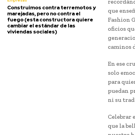
Empresas
recordánd
Construimos contra terremotos y
que enseña
marejadas, pero no contra el
Fashion G
fuego (esta constructora quiere
cambiar el estándar de las
oficios q
viviendas sociales)
generacio
caminos d
En ese cr
solo emoci
para quie
puedan pr
ni su trad
Celebrar 
que la bel
nuestra h