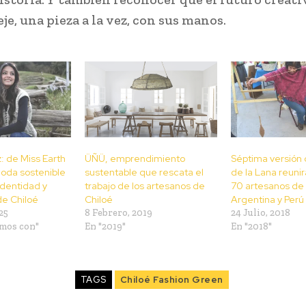
eje, una pieza a la vez, con sus manos.
: de Miss Earth
ÜÑÜ, emprendimiento
Séptima versión 
moda sostenible
sustentable que rescata el
de la Lana reuni
dentidad y
trabajo de los artesanos de
70 artesanos de 
de Chiloé
Chiloé
Argentina y Perú
25
8 Febrero, 2019
24 Julio, 2018
mos con"
En "2019"
En "2018"
TAGS
Chiloé Fashion Green