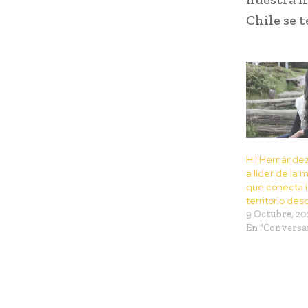
Chile se t
Hil Hernández
a líder de la 
que conecta i
territorio des
9 Octubre, 20
En "Conversa