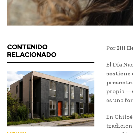
CONTENIDO
Por
Hil H
RELACIONADO
El Día Na
sostiene 
presente
propia —s
es una fo
En Chiloé
tradicion