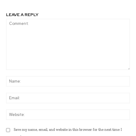
LEAVE A REPLY
Comment:
Na
Ema
Web
Save my name, email, and website in this browser for the next time I