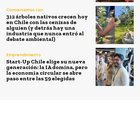
Conversamos con
312 árboles nativos crecen hoy
en Chile con las cenizas de
alguien (y detrás hay una
industria que nunca entró al
debate ambiental)
Emprendimiento
Start-Up Chile elige su nueva
generación: la IA domina, pero
la economía circular se abre
paso entre las 59 elegidas
Previous article
Next article
Maternidad y cargos
El desafío de enseñar
directivos: el dilema
ciencia con sentido
silencioso