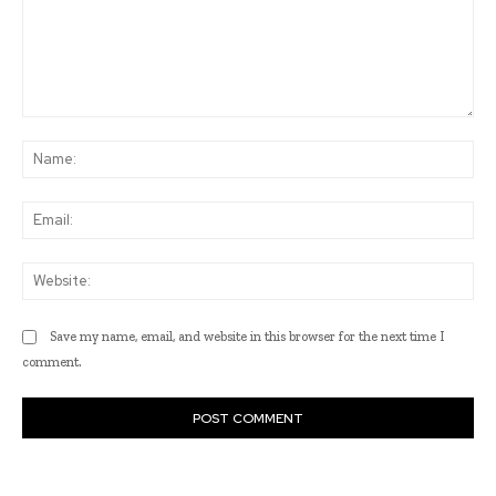
Comment:
Na
Ema
Web
Save my name, email, and website in this browser for the next time I
comment.