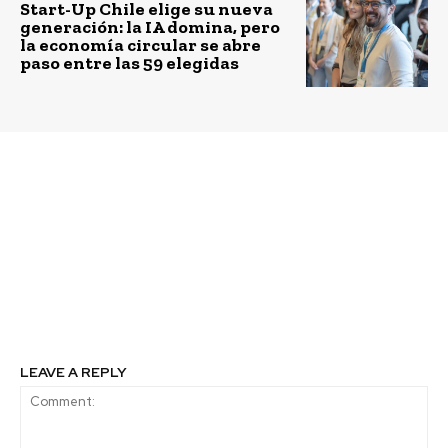
Start-Up Chile elige su nueva
generación: la IA domina, pero
la economía circular se abre
paso entre las 59 elegidas
Previous article
Next article
Banco de Chile
Arauco recibe doble
inaugura primer cajero
reconocimiento por
automático en
innovación científica y
Cherquenco y refuerza
sostenible gracias a su
su compromiso con la
árbol híbrido GloNi
inclusión financiera en
zonas rurales
LEAVE A REPLY