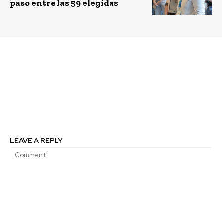
paso entre las 59 elegidas
Previous article
Next article
La Moneda se ilumina
Chile lidera en turismo
para celebrar el Día
sostenible en América
Mundial del Turismo
Latina gracias a su
2025 con un mapping
riqueza natural y
gratuito e inmersivo
diversidad de paisajes
LEAVE A REPLY