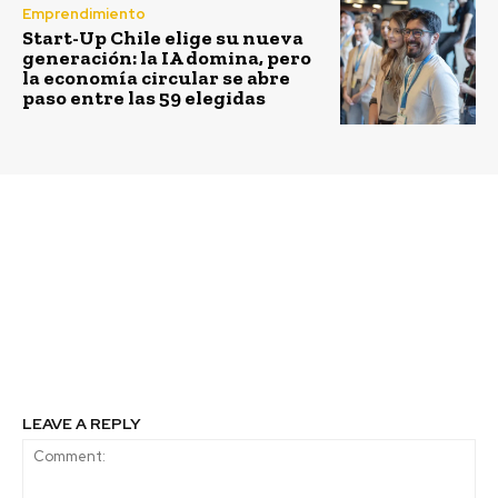
Emprendimiento
Start-Up Chile elige su nueva
generación: la IA domina, pero
la economía circular se abre
paso entre las 59 elegidas
Previous article
Next article
Encuentro+B Amazônia
El mayor encuentro de
2025 reunirá a más de
mujeres emprendedoras
600 personas para
y líderes de negocios
proyectar el futuro del
en Latinoamérica llega
Triple Impacto en
a Chile
América Latina
LEAVE A REPLY