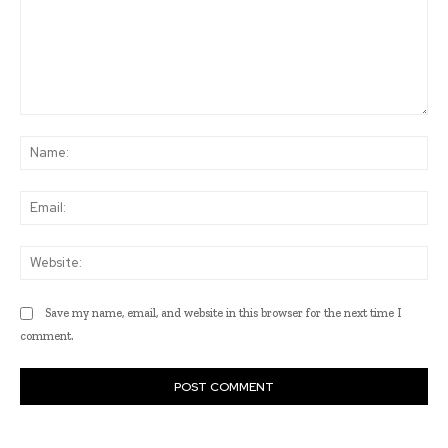
Comment:
Na
Ema
Web
Save my name, email, and website in this browser for the next time I
comment.