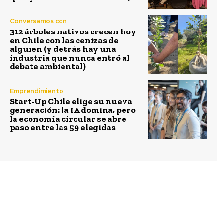
Conversamos con
312 árboles nativos crecen hoy
en Chile con las cenizas de
alguien (y detrás hay una
industria que nunca entró al
debate ambiental)
Emprendimiento
Start-Up Chile elige su nueva
generación: la IA domina, pero
la economía circular se abre
paso entre las 59 elegidas
Previous article
Next article
Banco de Chile y
AFP Capital presenta su
Skillnest abren 80 becas
primera revista
para que mujeres se
corporativa “Capital de