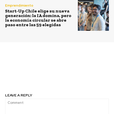
Emprendimiento
Start-Up Chile elige su nueva
generación: la IA domina, pero
la economía circular se abre
paso entre las 59 elegidas
Previous article
Next article
Más mujeres en los
Primer empleo,
directorios
primeras
oportunidades: el
desafío de las empresas
en Chile
LEAVE A REPLY