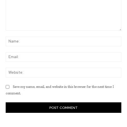
Comment:
Na
Ema
Web
Save my name, email, and website in this browser for the next time I
comment.