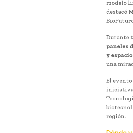
modelo li
destacó
M
BioFutur
Durante t
paneles d
y espacio
una mirad
El evento
iniciativ
Tecnologí
biotecnol
región.
Dónde y