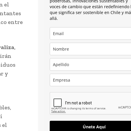
poderosas, innovaciones sustentables y
n el
voces de cambio que están redefiniendo 
entantes
que significa ser sostenible en Chile y m
allá.
ico entre
raliza
,
tirán
siduos
ar y
bles,
í
 el
Únete Aquí