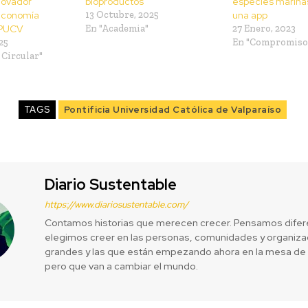
nnovador
bioproductos
especies marina
economía
13 Octubre, 2025
una app
a PUCV
En "Academia"
27 Enero, 2023
25
En "Compromiso 
Circular"
TAGS
Pontificia Universidad Católica de Valparaíso
Diario Sustentable
https://www.diariosustentable.com/
Contamos historias que merecen crecer. Pensamos difer
elegimos creer en las personas, comunidades y organizac
grandes y las que están empezando ahora en la mesa de 
pero que van a cambiar el mundo.