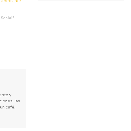
s mediante
Social"
ente y
iones, las
un café,