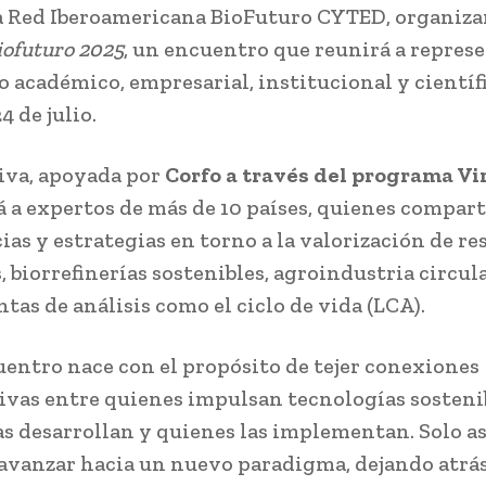
la Red Iberoamericana BioFuturo CYTED, organiza
ofuturo 2025
, un encuentro que reunirá a repres
 académico, empresarial, institucional y científ
24 de julio.
tiva, apoyada por
Corfo a través del programa Vi
 a expertos de más de 10 países, quienes compar
ias y estrategias en torno a la valorización de re
 biorrefinerías sostenibles, agroindustria circul
tas de análisis como el ciclo de vida (LCA).
uentro nace con el propósito de tejer conexiones
tivas entre quienes impulsan tecnologías sosteni
as desarrollan y quienes las implementan. Solo as
vanzar hacia un nuevo paradigma, dejando atrás