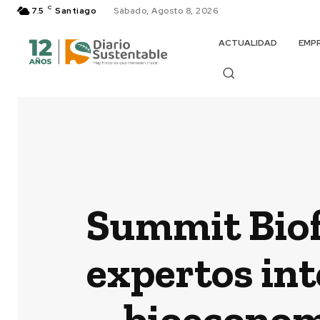
C
7.5
Santiago
Sábado, Agosto 8, 2026
ACTUALIDAD
EMP
Summit Biof
expertos int
bioeconom