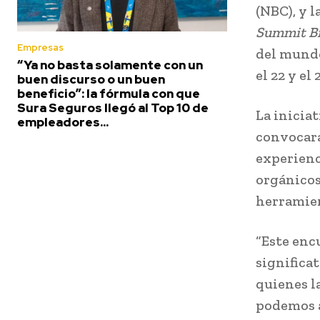
(NBC), y 
Summit Bi
Empresas
del mundo
“Ya no basta solamente con un
el 22 y el 
buen discurso o un buen
beneficio”: la fórmula con que
Sura Seguros llegó al Top 10 de
La inicia
empleadores...
convocará
experienc
orgánicos,
herramien
“Este enc
significa
quienes l
podemos a