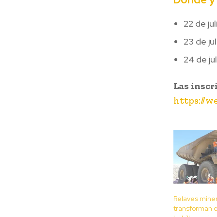
22 de ju
23 de ju
24 de j
Las inscr
https://
Relaves mine
transforman 