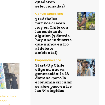
quedaron
seleccionadas)
Conversamos con
312 árboles
nativos crecen
hoy en Chile con
las cenizas de
alguien (y detrás
hay una industria
que nunca entró
al debate
ambiental)
Emprendimiento
Start-Up Chile
elige su nueva
generación: la IA
domina, pero la
economía circular
se abre paso entre
las 59 elegidas
interactivo
ocer