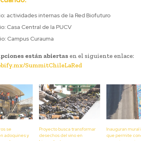
lio: actividades internas de la Red Biofuturo
lio: Casa Central de la PUCV
ulio: Campus Curauma
ipciones están abiertas
en el siguiente enlace:
webify.mx/SummitChileLaRed
ros se
Proyecto busca transformar
Inauguran mural 
en adoquines y
desechos del vino en
que permite con