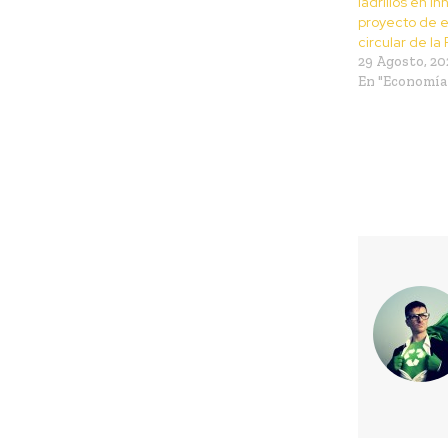
ladrillos en i
proyecto de 
circular de l
29 Agosto, 20
En "Economía 