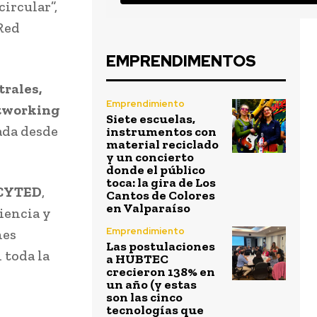
ircular”,
 Red
EMPRENDIMENTOS
rales,
Emprendimiento
etworking
Siete escuelas,
ada desde
instrumentos con
material reciclado
y un concierto
donde el público
toca: la gira de Los
 CYTED
,
Cantos de Colores
en Valparaíso
iencia y
Emprendimiento
nes
Las postulaciones
 toda la
a HUBTEC
crecieron 138% en
un año (y estas
son las cinco
tecnologías que