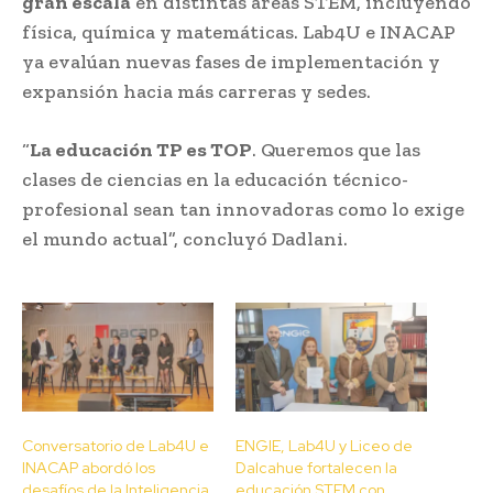
gran escala
en distintas áreas STEM, incluyendo
física, química y matemáticas. Lab4U e INACAP
ya evalúan nuevas fases de implementación y
expansión hacia más carreras y sedes.
“
La educación TP es TOP
. Queremos que las
clases de ciencias en la educación técnico-
profesional sean tan innovadoras como lo exige
el mundo actual”, concluyó Dadlani.
Conversatorio de Lab4U e
ENGIE, Lab4U y Liceo de
INACAP abordó los
Dalcahue fortalecen la
desafíos de la Inteligencia
educación STEM con