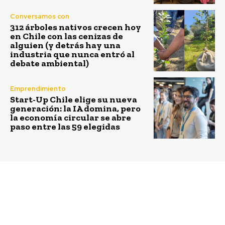
Conversamos con
312 árboles nativos crecen hoy
en Chile con las cenizas de
alguien (y detrás hay una
industria que nunca entró al
debate ambiental)
Emprendimiento
Start-Up Chile elige su nueva
generación: la IA domina, pero
la economía circular se abre
paso entre las 59 elegidas
Previous article
Next article
Nueva esperanza para el
Renca y Fundación
huemul: confirman
Colunga impulsan
subpoblación en Cabo
histórica inversión en