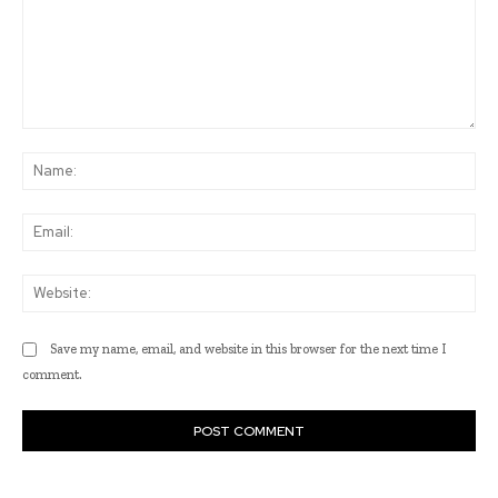
Comment:
Na
Ema
Web
Save my name, email, and website in this browser for the next time I
comment.