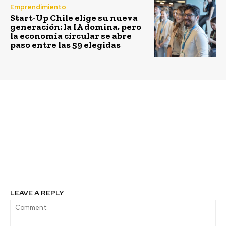
Emprendimiento
Start-Up Chile elige su nueva
generación: la IA domina, pero
la economía circular se abre
paso entre las 59 elegidas
Previous article
Next article
Los 50 años de
Verónica Díaz y su
Fundación MAPFRE:
liderazgo en la
impacto social en Chile
integración de los ODS
y el liderazgo de
en las universidades
Yasmery Morales
estatales de Chile para
un futuro sostenible
LEAVE A REPLY