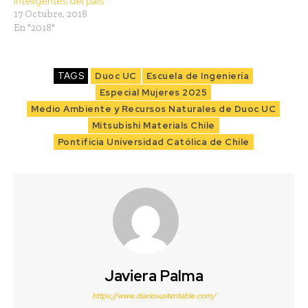
Inteligentes del país
17 Octubre, 2018
En "2018"
TAGS
Duoc UC
Escuela de Ingeniería
Especial Mujeres 2025
Medio Ambiente y Recursos Naturales de Duoc UC
Mitsubishi Materials Chile
Pontificia Universidad Católica de Chile
Javiera Palma
https://www.diariosustentable.com/