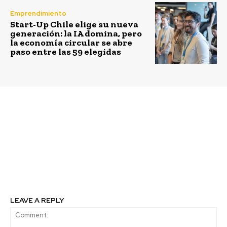
Emprendimiento
Start-Up Chile elige su nueva
generación: la IA domina, pero
la economía circular se abre
paso entre las 59 elegidas
Previous article
Next article
Conexión Kimal–Lo
Estudiantes podrán
Aguirre incorpora
acceder internet
plataforma satelital de
gratuito por hasta 5
Lemu para monitoreo y
años y curso online de
gestión de
habilidades digitales
biodiversidad
LEAVE A REPLY