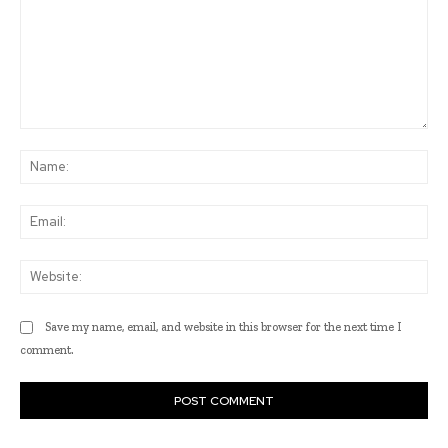
Comment:
Na
Ema
Web
Save my name, email, and website in this browser for the next time I
comment.