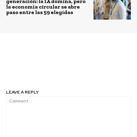
generación: la IA domina, pero
la economía circular se abre
paso entre las 59 elegidas
Previous article
Next article
ESG y sus Zonas Grises:
Electromovilidad: Que
La Ilusión de lo
la esperanza de un
Cuantificable
futuro más verde no
pase de moda
LEAVE A REPLY