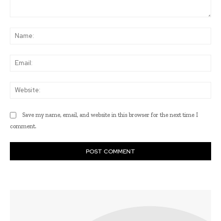
Comment:
Na
Ema
Web
Save my name, email, and website in this browser for the next time I
comment.