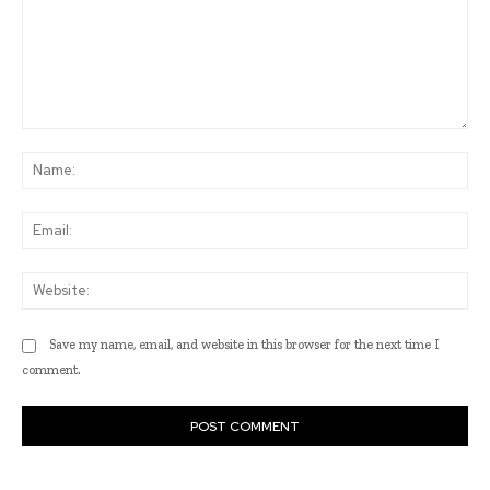
Comment:
Na
Ema
Web
Save my name, email, and website in this browser for the next time I
comment.