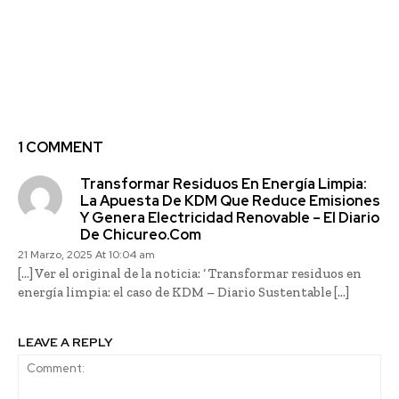
Más de 100
Proyecto Nilus avanza
investigadores se
en la acumulación de
reúnen para sustentar
reservas de hielo
con evidencia
artificial en la
científica las metas de
cordillera de Los Andes
Chile frente al cambio
climático
1 COMMENT
Transformar Residuos En Energía Limpia:
La Apuesta De KDM Que Reduce Emisiones
Y Genera Electricidad Renovable – El Diario
De Chicureo.com
21 Marzo, 2025 At 10:04 am
[…] Ver el original de la noticia: ‘ Transformar residuos en
energía limpia: el caso de KDM – Diario Sustentable […]
LEAVE A REPLY