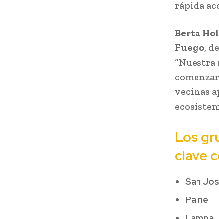
rápida ac
Berta Ho
Fuego
, d
“Nuestra 
comenzar a
vecinas a
ecosistem
Los gr
clave 
San Jos
Paine
Lampa