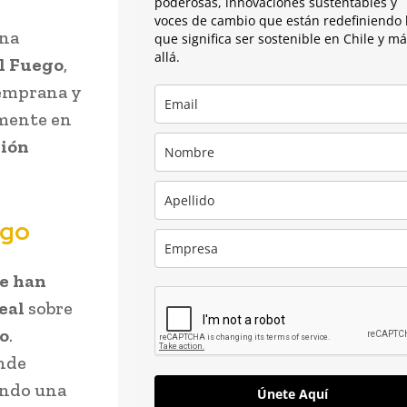
poderosas, innovaciones sustentables y
voces de cambio que están redefiniendo 
una
que significa ser sostenible en Chile y m
allá.
l Fuego
,
temprana y
lmente en
gión
ego
se han
eal
sobre
io
.
onde
ando una
Únete Aquí