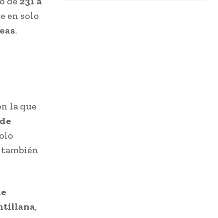
ió de
231 a
e en solo
reas
.
on la que
 de
olo
o también
de
ntillana
,