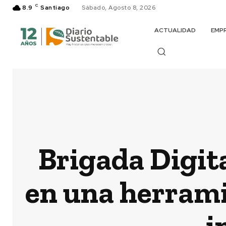
C
8.9
Santiago
Sábado, Agosto 8, 2026
ACTUALIDAD
EMP
Brigada Digit
en una herrami
i