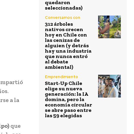
quedaron
seleccionadas)
Conversamos con
312 árboles
nativos crecen
hoy en Chile con
las cenizas de
alguien (y detrás
hay una industria
que nunca entró
al debate
ambiental)
Emprendimiento
compartió
Start-Up Chile
elige su nueva
íos.
generación: la IA
domina, pero la
se a la
economía circular
se abre paso entre
las 59 elegidas
ipo)
que