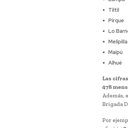
Tiltil
Pirque
Lo Barn
Melipilla
Maipú
Alhué
Las cifra
478 mens
Además, e
Brigada D
Por ejemp