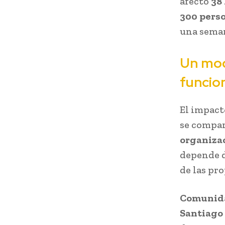
afectó
38
300 pers
una seman
Un mod
funcio
El impacto
se compar
organiza
depende d
de las pr
Comunida
Santiago