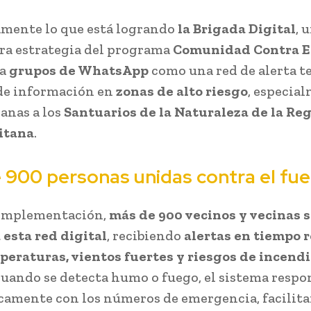
amente lo que está logrando
la Brigada Digital
, 
a estrategia del programa
Comunidad Contra E
za
grupos de WhatsApp
como una red de alerta 
de información en
zonas de alto riesgo
, especia
canas a los
Santuarios de la Naturaleza de la Re
itana
.
 900 personas unidas contra el fu
 implementación,
más de 900 vecinos y vecinas 
esta red digital
, recibiendo
alertas en tiempo r
peraturas, vientos fuertes y riesgos de incend
uando se detecta humo o fuego, el sistema resp
amente con los números de emergencia, facilit