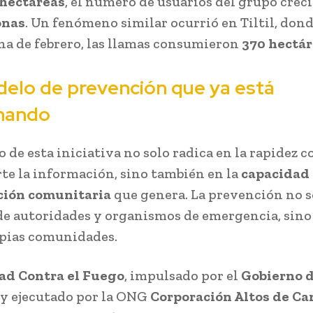
 hectáreas
, el número de usuarios del grupo crec
onas
. Un fenómeno similar ocurrió en Tiltil, dond
a de febrero, las llamas consumieron
370 hectá
elo de prevención que ya está
nando
 de esta iniciativa no solo radica en la rapidez c
te la información, sino también en la
capacidad
ción comunitaria
que genera. La prevención no s
e autoridades y organismos de emergencia, sin
opias comunidades.
d Contra el Fuego
, impulsado por el
Gobierno 
y ejecutado por la ONG
Corporación Altos de Ca