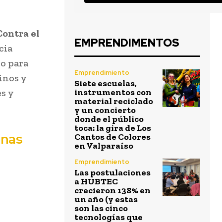
ontra el
EMPRENDIMENTOS
cia
io para
Emprendimiento
cinos y
Siete escuelas,
es y
instrumentos con
material reciclado
y un concierto
donde el público
toca: la gira de Los
unas
Cantos de Colores
en Valparaíso
Emprendimiento
Las postulaciones
a HUBTEC
crecieron 138% en
un año (y estas
son las cinco
tecnologías que