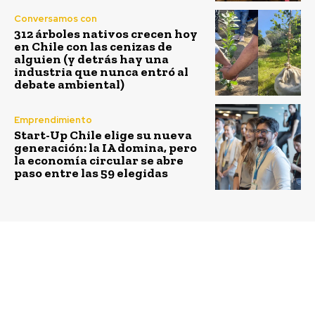
Conversamos con
312 árboles nativos crecen hoy
en Chile con las cenizas de
alguien (y detrás hay una
industria que nunca entró al
debate ambiental)
Emprendimiento
Start-Up Chile elige su nueva
generación: la IA domina, pero
la economía circular se abre
paso entre las 59 elegidas
Previous article
Next article
Sólo 1 de cada 3
Tu Futuro Financiero:
investigadores en
Fundación Portas y
Chile es mujer: Informe
Banco Santander
expone desafíos para
impulsan la educación