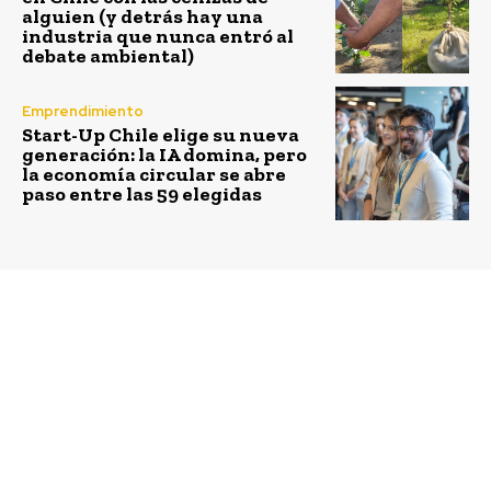
alguien (y detrás hay una
industria que nunca entró al
debate ambiental)
Emprendimiento
Start-Up Chile elige su nueva
generación: la IA domina, pero
la economía circular se abre
paso entre las 59 elegidas
Previous article
Next article
Más de 1.500 personas se
82% de empresas de
reúnen en La Higuera
turismo asegura
para dialogar sobre el
implementar prácticas
desafío social del Agua
sustentables para
en Encuentro de
cuidar el
Vinculación Social,
medioambiente
ENVIS 2025