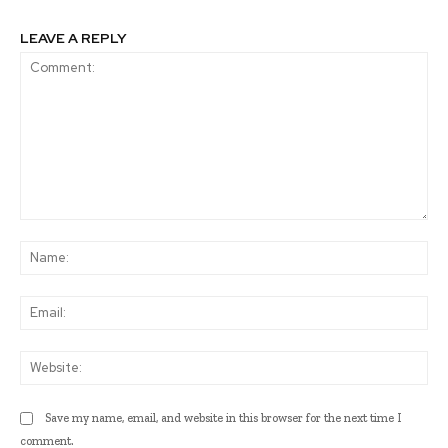
LEAVE A REPLY
Comment:
Na
Ema
Web
Save my name, email, and website in this browser for the next time I
comment.