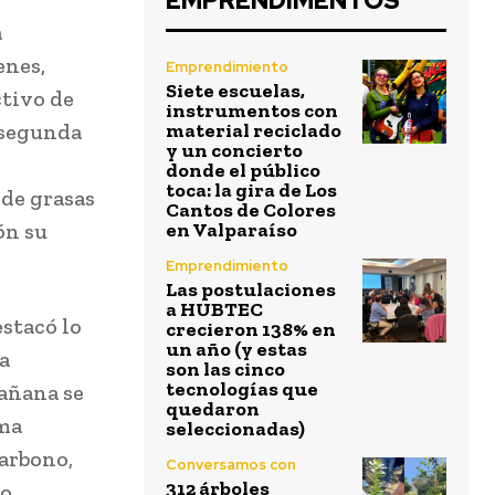
EMPRENDIMENTOS
a
enes,
Emprendimiento
Siete escuelas,
ctivo de
instrumentos con
 segunda
material reciclado
y un concierto
donde el público
toca: la gira de Los
 de grasas
Cantos de Colores
ón su
en Valparaíso
Emprendimiento
Las postulaciones
a HUBTEC
stacó lo
crecieron 138% en
un año (y estas
la
son las cinco
tecnologías que
mañana se
quedaron
rma
seleccionadas)
carbono,
Conversamos con
312 árboles
o.