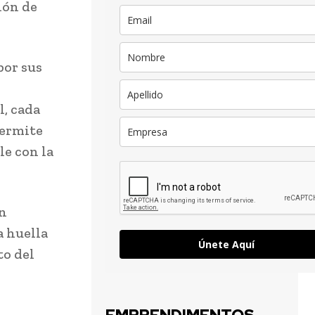
ión de
por sus
l, cada
permite
le con la
un
a huella
Únete Aquí
to del