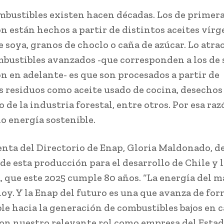
mbustibles existen hacen décadas. Los de primer
n están hechos a partir de distintos aceites vírg
e soya, granos de choclo o caña de azúcar. Lo atra
mbustibles avanzados -que corresponden a los de
n en adelante- es que son procesados a partir de
s residuos como aceite usado de cocina, desechos
 de la industria forestal, entre otros. Por esa raz
o energía sostenible.
enta del Directorio de Enap, Gloria Maldonado, de
de esta producción para el desarrollo de Chile y 
 que este 2025 cumple 80 años. “La energía del 
oy. Y la Enap del futuro es una que avanza de fo
le hacia la generación de combustibles bajos en 
con nuestro relevante rol como empresa del Estad