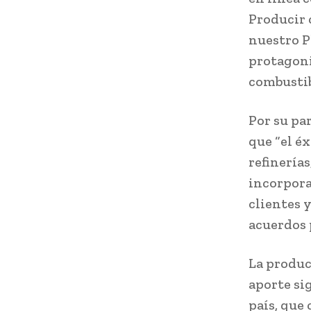
Producir 
nuestro P
protagoni
combustib
Por su pa
que “el éx
refinería
incorpora
clientes 
acuerdos 
La produc
aporte si
país, que