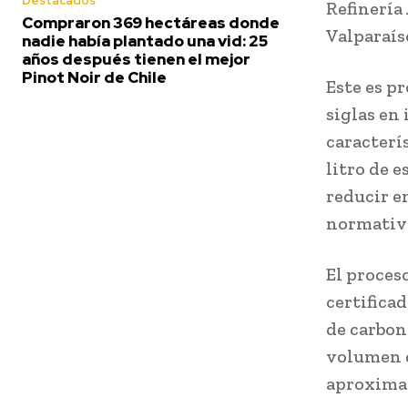
Destacados
Refinería
Compraron 369 hectáreas donde
Valparaís
nadie había plantado una vid: 25
años después tienen el mejor
Pinot Noir de Chile
Este es p
siglas en 
caracterí
litro de 
reducir e
normativa
El proces
certifica
de carbon
volumen d
aproximad