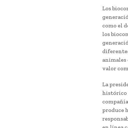
Los bioco
generació
como el d
los bioco
generació
diferente
animales o
valor com
La presid
histórico 
compañía,
produce h
responsab
en línea 