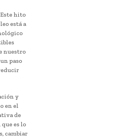
“Este hito
leo está a
nológico
tibles
de nuestro
 un paso
reducir
ación y
o en el
ativa de
 que es lo
s, cambiar