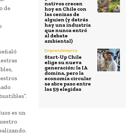
nativos crecen
o de
hoy en Chile con
las cenizas de
alguien (y detrás
hay una industria
o
que nunca entró
.
al debate
ambiental)
 señaló
Emprendimiento
Start-Up Chile
uestras
elige su nueva
generación: la IA
bles,
domina, pero la
estros
economía circular
se abre paso entre
mado
las 59 elegidas
ustibles”.
duos es un
nuestro
ealizando.