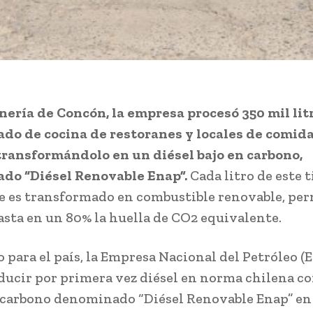
inería de Concón, la empresa procesó 350 mil lit
ado de cocina de restoranes y locales de comid
 transformándolo en un diésel bajo en carbono,
do “Diésel Renovable Enap”.
Cada litro de este t
ue es transformado en combustible renovable, pe
asta en un 80% la huella de CO2 equivalente.
o para el país, la Empresa Nacional del Petróleo (
ducir por primera vez diésel en norma chilena c
 carbono denominado “Diésel Renovable Enap” en