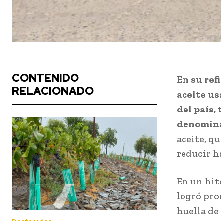
CONTENIDO
En su ref
RELACIONADO
aceite us
del país,
denomina
aceite, q
reducir h
En un hit
logró pro
huella de