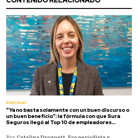
CONTENIDO RELACIONADO
Empresas
“Ya no basta solamente con un buen discurso o
un buen beneficio”: la fórmula con que Sura
Seguros llegó al Top 10 de empleadores...
Por
Catalina Droguett
,
Eco periodista y