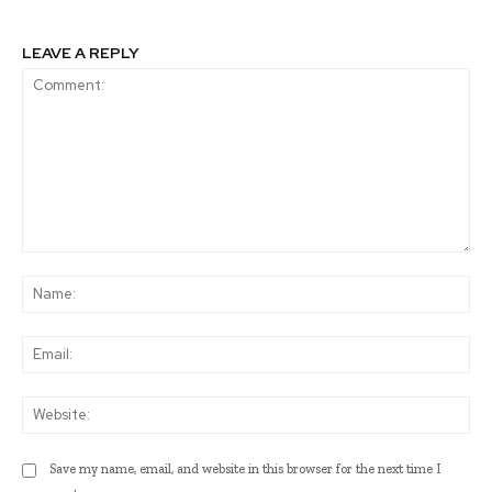
LEAVE A REPLY
Comment:
Na
Ema
Web
Save my name, email, and website in this browser for the next time I