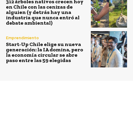
312 árboles nativos crecen hoy
en Chile con las cenizas de
alguien (y detrás hay una
industria que nunca entró al
debate ambiental)
Emprendimiento
Start-Up Chile elige su nueva
generación: la IA domina, pero
la economía circular se abre
paso entre las 59 elegidas
Previous article
Next article
Chile tiene la tasa más
Emprendedores e
alta del mundo de
industria venture
mortalidad de ballenas
capital muestran mayor
por colisiones con
optimismo para este
embarcaciones
2025 según encuesta
ACAFI, Endeavor e EY