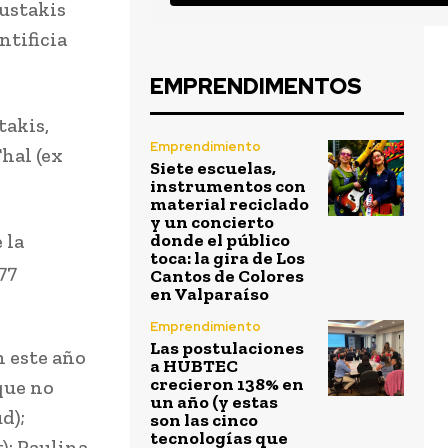
Mustakis
ntificia
EMPRENDIMENTOS
takis,
Emprendimiento
Thal (ex
Siete escuelas,
instrumentos con
material reciclado
y un concierto
 la
donde el público
toca: la gira de Los
77
Cantos de Colores
en Valparaíso
Emprendimiento
Las postulaciones
 este año
a HUBTEC
crecieron 138% en
que no
un año (y estas
d);
son las cinco
tecnologías que
); Paulina