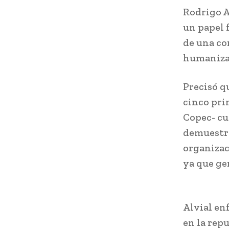
Rodrigo A
un papel 
de una co
humaniza 
Precisó q
cinco pri
Copec- cu
demuestra
organizac
ya que ge
Alvial en
en la rep