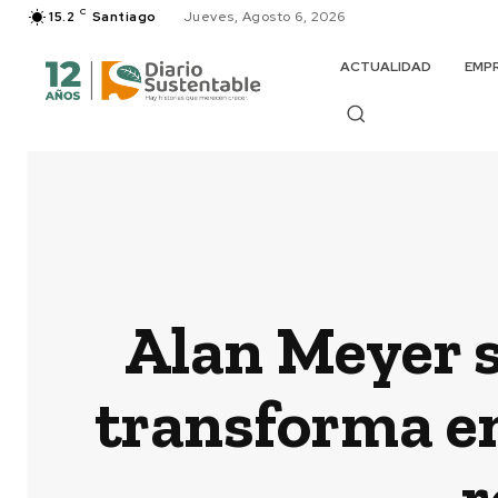
C
15.2
Santiago
Jueves, Agosto 6, 2026
ACTUALIDAD
EMP
Alan Meyer s
transforma en
r