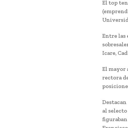
El top te
(emprende
Universid
Entre las
sobresalen
Icare, Cad
El mayor 
rectora d
posiciones
Destacan 
al select
figuraban
Francisco