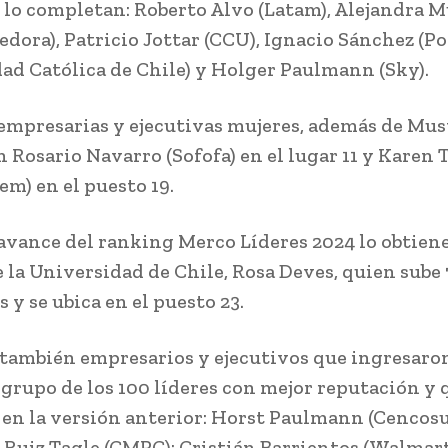
n lo completan: Roberto Alvo (Latam), Alejandra 
dora), Patricio Jottar (CCU), Ignacio Sánchez (Po
ad Católica de Chile) y Holger Paulmann (Sky).
 empresarias y ejecutivas mujeres, además de Mus
 Rosario Navarro (Sofofa) en el lugar 11 y Karen 
em) en el puesto 19.
avance del ranking Merco Líderes 2024 lo obtiene
e la Universidad de Chile, Rosa Deves, quien sube 
 y se ubica en el puesto 23.
también empresarios y ejecutivos que ingresaron
o grupo de los 100 líderes con mejor reputación y 
 en la versión anterior: Horst Paulmann (Cencosu
 Ruiz Tagle (CMPC); Cristián Barrientos (Walmart