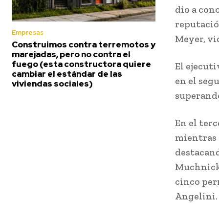
dio a con
reputació
Empresas
Meyer, vi
Construimos contra terremotos y
marejadas, pero no contra el
fuego (esta constructora quiere
El ejecut
cambiar el estándar de las
en el seg
viviendas sociales)
superando
En el ter
mientras 
destacand
Muchnick,
cinco per
Angelini.