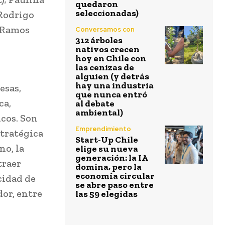
quedaron
seleccionadas)
 Rodrigo
o Ramos
Conversamos con
312 árboles
nativos crecen
hoy en Chile con
las cenizas de
alguien (y detrás
hay una industria
esas,
que nunca entró
ca,
al debate
ambiental)
icos. Son
Emprendimiento
stratégica
Start-Up Chile
no, la
elige su nueva
generación: la IA
traer
domina, pero la
economía circular
cidad de
se abre paso entre
or, entre
las 59 elegidas