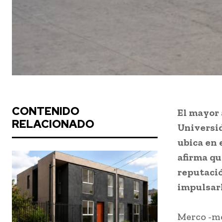
CONTENIDO
El mayor 
RELACIONADO
Universid
ubica en 
afirma qu
reputació
impulsarl
Merco -mo