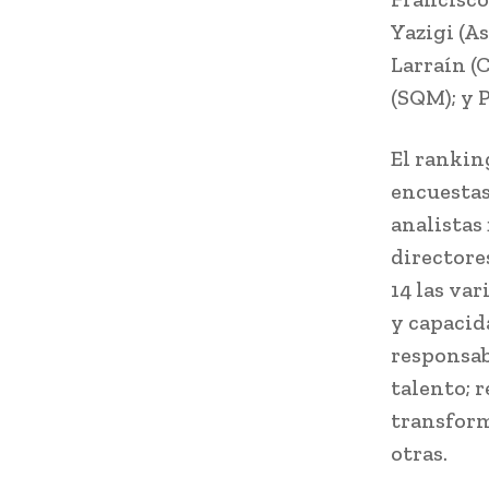
Yazigi (A
Larraín (
(SQM); y P
El rankin
encuestas
analistas
directore
14 las var
y capacida
responsab
talento; 
transform
otras.