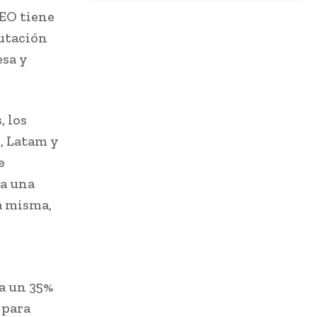
CEO tiene
putación
esa y
, los
, Latam y
e
za una
a misma,
a un 35%
 para