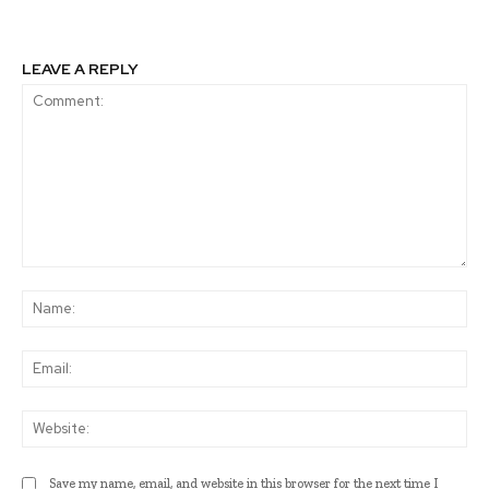
LEAVE A REPLY
Comment:
Na
Ema
Web
Save my name, email, and website in this browser for the next time I