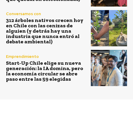
Conversamos con
312 árboles nativos crecen hoy
en Chile con las cenizas de
alguien (y detrás hay una
industria que nunca entró al
debate ambiental)
Emprendimiento
Start-Up Chile elige su nueva
generación: la IA domina, pero
la economía circular se abre
paso entre las 59 elegidas
Previous article
Next article
Seguridad hídrica:
Apaguemos el ciclo:
respuestas locales para
prevenir es la clave
desafíos globales